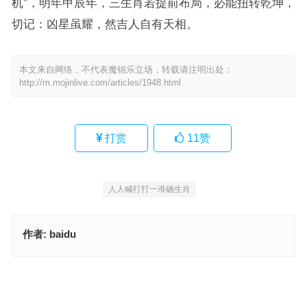
机”，明年甲辰年，三生肖若提前布局，必能扭转乾坤，
切记：凶星虽耀，然吉人自有天相。
本文来自网络，不代表魔锦乐立场，转载请注明出处：
http://m.mojinlive.com/articles/1948.html
打赏
11
赞
人人喊打打一准确生肖
作者:
baidu
鞭长莫及指代表是什么生肖，答案解析与落实
楚囚对泣代表什么生肖，精选释义与落实
上一篇
下一篇