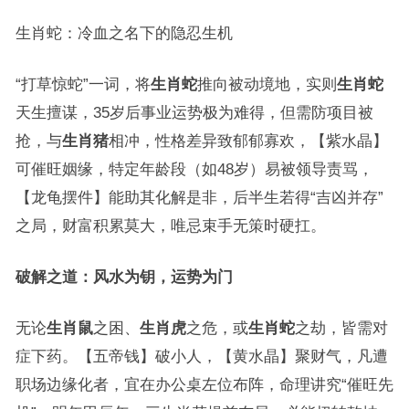
生肖蛇：冷血之名下的隐忍生机
“打草惊蛇”一词，将
生肖蛇
推向被动境地，实则
生肖蛇
天生擅谋，35岁后事业运势极为难得，但需防项目被
抢，与
生肖猪
相冲，性格差异致郁郁寡欢，【紫水晶】
可催旺姻缘，特定年龄段（如48岁）易被领导责骂，
【龙龟摆件】能助其化解是非，后半生若得“吉凶并存”
之局，财富积累莫大，唯忌束手无策时硬扛。
破解之道：风水为钥，运势为门
无论
生肖鼠
之困、
生肖虎
之危，或
生肖蛇
之劫，皆需对
症下药。【五帝钱】破小人，【黄水晶】聚财气，凡遭
职场边缘化者，宜在办公桌左位布阵，命理讲究“催旺先