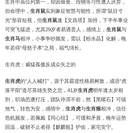
生肖中虽位列第一，却因偷食、毁物等习性遭人厌弃，
但命理中，
生肖鼠
实则象征智慧与韧性，所谓“鼠目寸
光”形容短视，但
生肖鼠
逢【文昌塔】加持，下半年事业
可突飞猛进，尤其29岁者易遇贵人，感情上，
生肖鼠
与
生肖马
相冲，小事争吵频发，需以【粉水晶】化解，晚
年若得“母慈子孝”之局，福气绵长。
生肖虎：威猛孤傲反成众矢之的
生肖虎
的“人人喊打”，源于其霸道性格易树敌，成语“虎
落平阳”道尽英雄失势之悲，41岁
生肖虎
明年逢太岁相
刑，职场恐遭打压，团队停滞不前，然【黑曜石】可镇
煞气，转危为安，感情中，
生肖虎
与
生肖猴
相冲，信任
危机频发，若佩戴【同心结】，可缓和矛盾，晚年运势
回温，破财不止者得【麒麟瓶】护佑，家宅安宁。