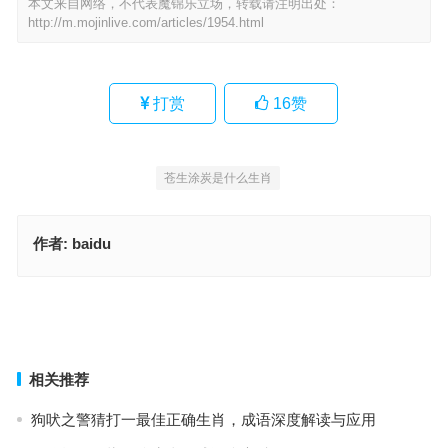
本文来自网络，不代表魔锦乐立场，转载请注明出处：
http://m.mojinlive.com/articles/1954.html
打赏
16
赞
苍生涂炭是什么生肖
作者:
baidu
鞭长莫及指是什么生肖，成语释义精选
人人喊打代表什么生肖，成语释义精选
上一篇
下一篇
相关推荐
狗吠之警猜打一最佳正确生肖，成语深度解读与应用