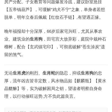
房产分配、子女教育等问题爆发冷战，建议卧室悬挂
【五帝钱葫芦】，可缓解“鸡犬不宁”之象，单身者若想
脱单，明年立春后佩戴【红纹石手链】,有望遇正缘。
晚年福报却十分深厚，66岁后家宅兴旺，尤其从事农
业、建筑业的
生肖狗
，田宅宫大放异彩，庭院中栽种石
榴树，配合【玄武镇宅印】，可彻底破解“苍生涂炭”遗
留的煞气。
无论
生肖虎
的刚烈、
生肖蛇
的隐忍，抑或
生肖狗
的忠
厚，流年凶吉皆非定数，风水物品如【麒麟瓶】【黄水
晶貔貅】等，实为破解困局之钥，望读者明察自身命
理，以行动催旺运势,方不负此篇良言。