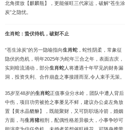
北角摆放【麒麟瓶】，更能催旺三代家运，破解“苍生涂
炭”之隐忧。
生肖蛇：蛰伏待机，破财不止
“苍生涂炭”的另一隐喻指向
生肖蛇
，蛇性阴柔，常象征
隐伏的危机，明年2025年为蛇年三合之年，表面吉庆，
实则暗流涌动，部分
生肖蛇
人将遭遇十年罕见的财务漏
洞，投资失利、合作崩盘之事接踵而至,令人束手无策。
35岁至48岁的
生肖蛇
正值事业分水岭，团队中遭人背后
中伤，项目功劳被抢之事屡见不鲜，建议办公桌左角放
置【黄水晶貔貅】，既能聚财，又可防职场冷箭，婚姻
方面，与
生肖猪
相刑，配偶性格差异极大，小事争吵可
能演变为信任危机，未婚者若想催旺桃花，可随身携带