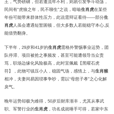
王，气势磅礴，但若逢流年不利，则易引发争斗动荡，
民间有“虎狼之年，民不聊生”之说，暗喻
生肖虎
在某些
年份可能带来群体性压力，此说需辩证看待——部分
生
肖虎
人虽会遭遇短暂困顿，但大多数人若能稳守本心,反
能借势翻身。
下半年，29岁和41岁的
生肖虎
需格外警惕事业运势，团
队停滞、项目被抢之事频发，甚至可能遭领导当众责
骂，职场边缘化风险极高，此时宜佩戴【黑曜石虎
符】，此物可镇压小人，稳固气场，感情上，与
生肖猴
相冲，夫妻间易因琐事争吵，需以“母慈子孝”之心化解
戾气。
晚年运势却极为难得，50岁后财库渐丰，尤其从事武
职、军警行业的
生肖虎
，功名成就唾手可得，若家中东