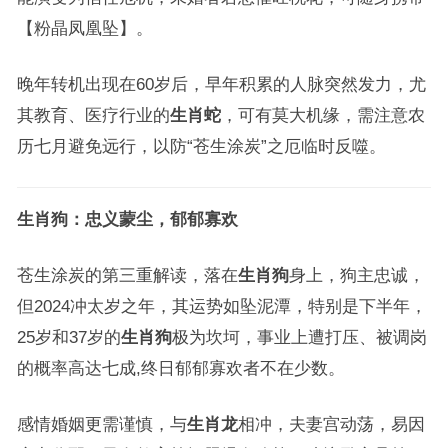
【粉晶凤凰坠】。
晚年转机出现在60岁后，早年积累的人脉突然发力，尤
其教育、医疗行业的
生肖蛇
，可有莫大机缘，需注意农
历七月避免远行，以防“苍生涂炭”之厄临时反噬。
生肖狗：忠义蒙尘，郁郁寡欢
苍生涂炭的第三重解读，落在
生肖狗
身上，狗主忠诚，
但2024冲太岁之年，其运势如坠泥潭，特别是下半年，
25岁和37岁的
生肖狗
极为坎坷，事业上遭打压、被调岗
的概率高达七成,终日郁郁寡欢者不在少数。
感情婚姻更需谨慎，与
生肖龙
相冲，夫妻宫动荡，易因