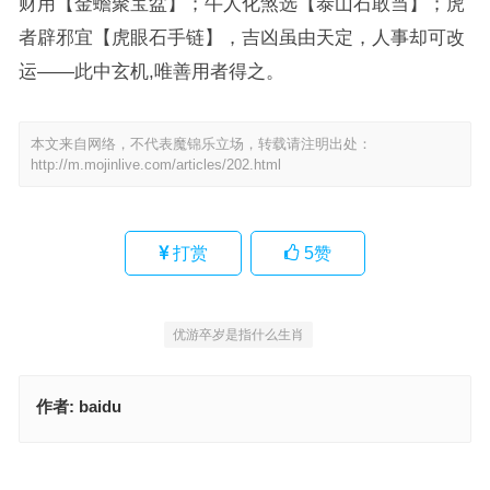
财用【金蟾聚宝盆】；牛人化煞选【泰山石敢当】；虎
者辟邪宜【虎眼石手链】，吉凶虽由天定，人事却可改
运——此中玄机,唯善用者得之。
本文来自网络，不代表魔锦乐立场，转载请注明出处：
http://m.mojinlive.com/articles/202.html
打赏
5
赞
优游卒岁是指什么生肖
作者:
baidu
财源滚滚是什么生肖，经典词语释义解答
应付裕如代表指什么生肖，深入释义与解答
上一篇