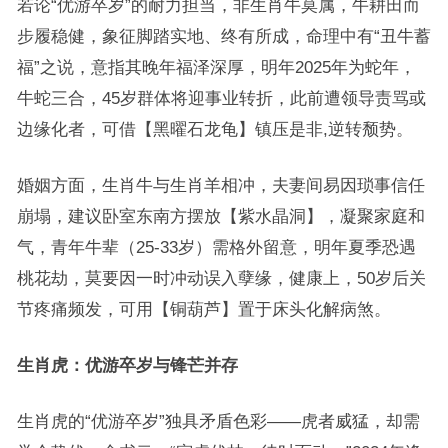
若论“优游卒岁”的耐力担当，非生肖牛莫属，牛耕田而
步履稳健，象征脚踏实地、终有所成，命理中有“丑牛蓄
福”之说，意指其晚年福泽深厚，明年2025年为蛇年，
牛蛇三合，45岁群体将迎事业转折，此前遭领导责骂或
边缘化者，可借【黑曜石龙龟】镇压是非,逆转颓势。
婚姻方面，生肖牛与生肖羊相冲，夫妻间易因琐事信任
崩塌，建议卧室东南方摆放【紫水晶洞】，凝聚家庭和
气，青年牛辈（25-33岁）需格外留意，明年夏季恐遇
桃花劫，莫要因一时冲动误入孽缘，健康上，50岁后关
节疼痛频发，可用【铜葫芦】置于床头化解病煞。
生肖虎：优游卒岁与锋芒并存
生肖虎的“优游卒岁”独具矛盾色彩——虎者威猛，却需