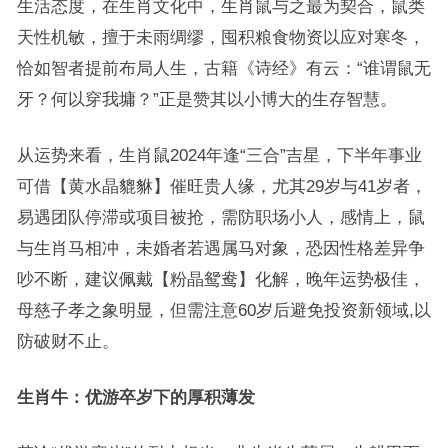
生活态度，在生肖文化中，生肖鼠与之最为契合，鼠类
天性机敏，擅于未雨绸缪，囤积粮食物资以应对寒冬，
恰如智者提前布局人生，古籍《诗经》有云：“谁谓鼠无
牙？何以穿我墉？”正是赞其以小博大的生存智慧。
从运势来看，生肖鼠2024年逢“三合”吉星，下半年事业
可借【黄水晶貔貅】催旺贵人缘，尤其29岁与41岁者，
易遇团队停滞或项目被抢，需防职场小人，感情上，鼠
与生肖马相冲，未婚者若遇属马对象，恐因性格差异争
吵不断，建议佩戴【粉晶鸳鸯】化解，晚年运势极佳，
母慈子孝之象明显，但需注意60岁后避免投资新领域,以
防破财不止。
生肖牛：优游卒岁下的厚积薄发