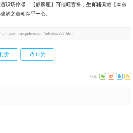
若遇职场停滞，【麒麟瓶】可催旺官禄；
生肖猪
佩戴【本命
，破解之道却存乎一心。
处：
http://m.mojinlive.com/articles/237.html
打赏
11
赞
义与解答
下一篇