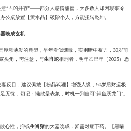
注意“吉凶并存”——部分人感情甜蜜，大多数人却因琐事冷
，办公桌放置【黄水晶】破除小人，方能扭转乾坤。
大器晚成玄机
则是厚积薄发的典型，早年看似懒散，实则暗中蓄力，30岁前
崭露头角，需注意，与
生肖蛇
相刑者，明年乙巳年（2025）恐
夫妻反目，建议佩戴【粉晶狐狸】增强人缘，50岁后财运极
足无忧，切记：懒散是表象，时机一到自可“鲤鱼跃龙门”。
散心性，抑或
生肖猪
的大器晚成，皆需对症下药。【黑曜