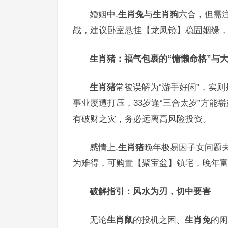
婚姻中,
生肖兔
与
生肖狗
六合，但需
战，建议卧室悬挂【龙凤镜】稳固姻缘
生肖猪：福气包裹的“慵懒命格”与
生肖猪
常被误解为“游手好闲”，实
事业屡遭打压，33岁逢“三合太岁”方能
有破财之灾，务必远离高风险投资。
感情上,
生肖猪
晚年极易因子女问题
为难得，可购置【聚宝盆】镇宅，晚年富
破解指引：风水为刃，切中要害
无论
生肖鼠
的投机之困、
生肖兔
的闲