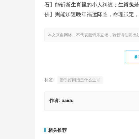
石】能斩断
生肖鼠
的小人纠缠；
生肖兔
佛】则能加速晚年福运降临，命理虽定
本文来自网络，不代表魔锦乐立场，转载请注明出
标签:
游手好闲指是什么生肖
作者:
baidu
勇者不惧打一最佳精确生肖，准确释义与落实
以管窥天打一最佳精确生肖，深入释
上一篇
相关推荐