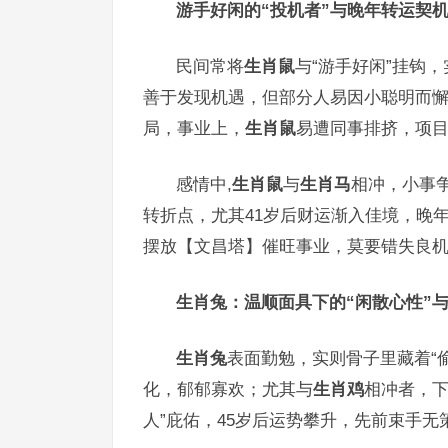
游手好闲的“投机者”与晚年转运契
民间常将
生肖鼠
与“游手好闲”挂钩
善于发现机遇，但部分人易因小聪明而懈
局，事业上，
生肖鼠
易遭同事排挤，项
感情中,
生肖鼠
与
生肖马
相冲，小事争
转折点，尤其41岁后财运渐入佳境，晚
摆放【文昌塔】催旺事业，莫要错失良
生肖兔：温顺面具下的“闲散心性”
生肖兔
表面勤勉，实则骨子里藏着“
化，郁郁寡欢；尤其与
生肖鸡
相冲者，
人”庇佑，45岁后运势攀升，先前束手