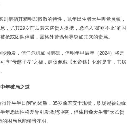
机
，实则暗指其精明却懒散的特性，鼠年出生者天生嗅觉灵敏，
怠，尤其29岁前后若未遇贵人提携，恐陷入“破财不止”的困
目被抢或团队停滞，需格外警惕领导突如其来的责骂。
吵频发，信任危机如同暗礁，但明年甲辰年（2024）将是
年可享“母慈子孝”之福，建议佩戴【五帝钱】化解是非，书房
机。
与中年破局之道
偷得浮生半日闲”的渴望，35岁前若安于现状，职场易被边缘
下半年恐因性格差异引发激烈冲突，但
生肖兔
天生带“天乙贵
无策的困局竟能柳暗花明。