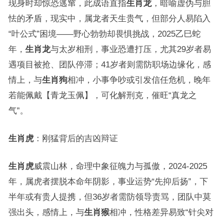
现身时却惊恐逃窜，此成语直指
生肖龙
，暗喻虚伪与胆
怯的矛盾，现实中，属龙者天生贵气，但部分人易陷入
“叶公式”困境——野心勃勃却畏惧挑战，2025乙巳蛇
年，
生肖龙
与太岁相刑，事业恐遭打压，尤其29岁者易
遇项目被抢、团队停滞；41岁者则需防职场边缘化，感
情上，与
生肖狗
相冲，小事争吵或引发信任危机，晚年
若能佩戴【青龙玉佩】，可化解刑克，催旺“真龙之
气”。
生肖虎
：刚猛背后的吉凶辩证
生肖虎
威震山林，命理中象征魄力与孤傲，2024-2025
年，属虎者摆脱本命年阴影，事业运势“先抑后扬”，下
半年或有贵人提携，但36岁者需防领导责骂，团队中莫
强出头，感情上，与
生肖猴
相冲，性格差异易致“针尖对