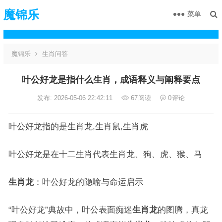
魔锦乐
菜单
魔锦乐
生肖问答
叶公好龙是指什么生肖，成语释义与阐释要点
发布: 2026-05-06 22:42:11
67
阅读
0
评论
叶公好龙指的是生肖龙,生肖鼠,生肖虎
叶公好龙是在十二生肖代表生肖龙、狗、虎、猴、马
生肖龙
：叶公好龙的隐喻与命运启示
“叶公好龙”典故中，叶公表面痴迷
生肖龙
的图腾，真龙