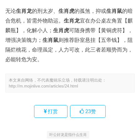
无论
生肖龙
的刑太岁、
生肖虎
的孤煞，抑或
生肖鼠
的暗
合危机，皆需外物助运。
生肖龙
宜在办公桌左角置【麒
麟瓶】，化解小人；
生肖虎
可随身携带【黄铜虎符】，
增强决策魄力；
生肖鼠
则推荐卧室悬挂【五帝钱】，阻
隔烂桃花，命理虽定，人力可改，此三者若顺势而为，
必能转危为安。
本文来自网络，不代表魔锦乐立场，转载请注明出处：
http://m.mojinlive.com/articles/24.html
打赏
23
赞
叶公好龙是指什么生肖