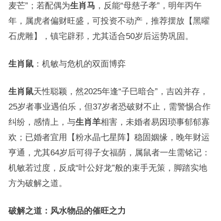
麦芒”；若配偶为
生肖马
，反能“母慈子孝”，明年丙午
年，属虎者偏财旺盛，可投资不动产，推荐摆放【黑曜
石虎雕】，镇宅辟邪，尤其适合50岁后运势巩固。
生肖鼠
：机敏与危机的双面博弈
生肖鼠
天性聪颖，然2025年逢“子巳暗合”，吉凶并存，
25岁者事业遇伯乐，但37岁者恐破财不止，需警惕合作
纠纷，感情上，与
生肖羊
相害，未婚者易因琐事郁郁寡
欢；已婚者宜用【粉水晶七星阵】稳固姻缘，晚年财运
亨通，尤其64岁后可得子女福荫，属鼠者一生需铭记：
机敏若过度，反成“叶公好龙”般的束手无策，脚踏实地
方为破解之道。
破解之道：风水物品的催旺之力