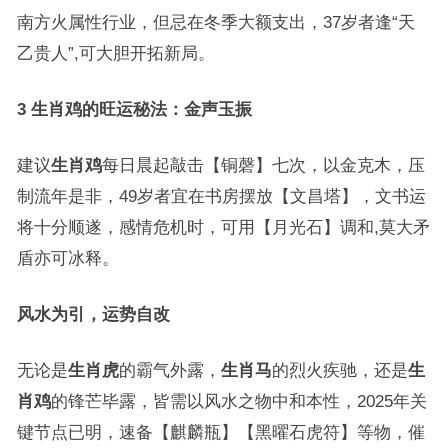
南方火属性行业，但忌在冬季大额支出，37岁者逢“天
乙贵人”,可大胆开拓新局。
3 生肖鸡的旺运秘法：金声玉振
建议
生肖鸡
每日晨起敲击【铜磬】七次，以金克木，压
制流年是非，49岁者宜在书房摆放【文昌塔】，文书运
将十分顺遂，感情危机时，可用【月光石】调和,莫大矛
盾亦可冰释。
风水为引，运势自改
无论是
生肖虎
的霸气外露，
生肖马
的烈火疾驰，还是
生
肖鸡
的锋芒毕露，皆需以风水之物中和本性，2025年关
键节点已明，速备【麒麟瓶】【黑曜石虎符】等物，催