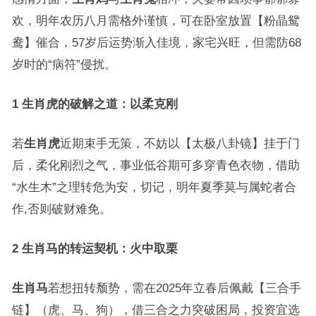
欢，明年农历八月需格外谨慎，可在卧室放置【粉晶鸳
鸯】催合，57岁后运势渐入佳境，家宅兴旺，但需防68
岁时的“病符”侵扰。
1 生肖虎的破解之道：以柔克刚
若
生肖虎
近期束手无策，不妨以【太极八卦镜】挂于门
后，柔化刚烈之气，事业低谷期可多穿青色衣物，借助
“水生木”之理转危为安，切记，明年夏季莫与属蛇者合
作,否则破财难免。
2 生肖马的转运契机：火中取栗
生肖马
若想扭转颓势，需在2025年立春后佩戴【三合手
链】（虎、马、狗），借三合之力突破困局，投资宜选