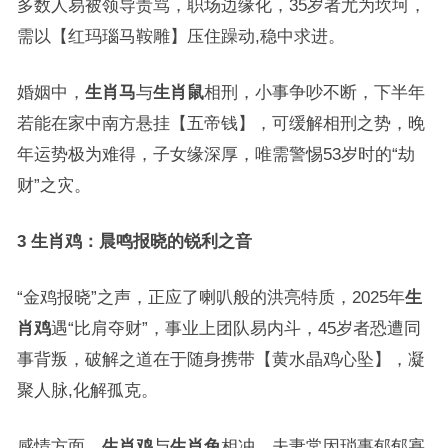
多数人易被领导责骂，职场边缘化，35岁者尤为坎坷，
需以【红玛瑙马鞍雕】压住躁动,稳中求进。
婚姻中，
生肖马
与
生肖鼠
相刑，小事争吵不断，下半年
若能在家中南方悬挂【五帝钱】，可缓解相刑之势，晚
年运势极为难得，子女缘深厚，唯需警惕53岁时的“劫
财”之灾。
3 生肖鸡：晨鸣报晓的锐利之音
“金鸡报晓”之声，正应了喇叭般的洪亮特质，2025年
生
肖鸡
遇“比肩夺财”，事业上团队易内斗，45岁者恐遭同
事背叛，破解之道在于随身携带【黄水晶鸡心坠】，凝
聚人脉,化解孤克。
感情方面，
生肖鸡
与
生肖兔
相冲，夫妻常因琐事郁郁寡