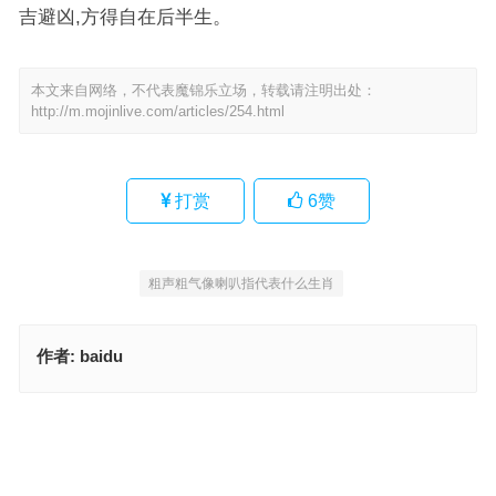
吉避凶,方得自在后半生。
本文来自网络，不代表魔锦乐立场，转载请注明出处：
http://m.mojinlive.com/articles/254.html
打赏
6
赞
粗声粗气像喇叭指代表什么生肖
作者:
baidu
本日挂历有玄机，成语深度解读与应用
凤叫龙吟白日长打一最佳精确生肖，精选落实与解答
上一篇
下一篇