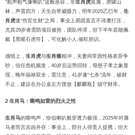
“粗声粗气像喇叭”这般形容，非
生肖虎
莫属，虎啸山
林，声震四方，天生自带威慑力，明年2025乙巳年，
生
肖虎
逢“伤官生财”之局，事业上易因直言不讳遭打压，
尤其29岁者需防项目被抢，团队停滞，但下半年若能佩
戴【黑曜石虎符】，可化解小人,催旺胆识。
感情上，
生肖虎
与
生肖猴
相冲，夫妻间常因性格差异争
吵，信任危机频发，40岁后运势回转，母慈子孝之象显
现，晚年福禄双全，需注意，41岁逢“七杀”流年，破财
不止，建议在办公桌左方摆放【麒麟瓶】镇守财库。
2 生肖马：嘶鸣如雷的烈火之性
生肖马
的嘶鸣声，恰似喇叭般穿透力极强，2025年对属
马者而言吉凶并存：事业上，部分人得贵人提携，但大