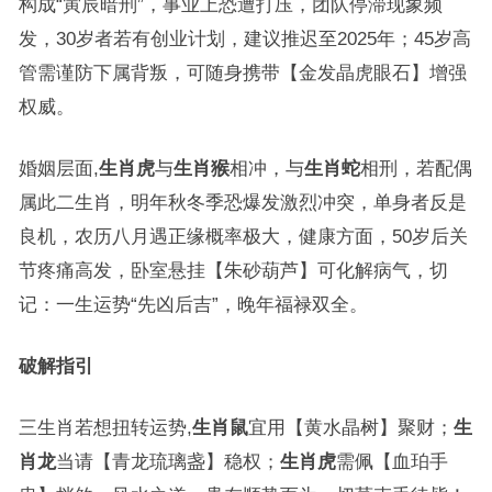
构成“寅辰暗刑”，事业上恐遭打压，团队停滞现象频
发，30岁者若有创业计划，建议推迟至2025年；45岁高
管需谨防下属背叛，可随身携带【金发晶虎眼石】增强
权威。
婚姻层面,
生肖虎
与
生肖猴
相冲，与
生肖蛇
相刑，若配偶
属此二生肖，明年秋冬季恐爆发激烈冲突，单身者反是
良机，农历八月遇正缘概率极大，健康方面，50岁后关
节疼痛高发，卧室悬挂【朱砂葫芦】可化解病气，切
记：一生运势“先凶后吉”，晚年福禄双全。
破解指引
三生肖若想扭转运势,
生肖鼠
宜用【黄水晶树】聚财；
生
肖龙
当请【青龙琉璃盏】稳权；
生肖虎
需佩【血珀手