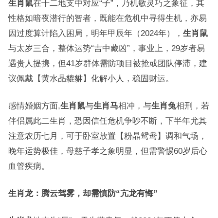
生肖鼠
在十二地支中对应“子”，乃机敏灵巧之象征，其
性格如暗夜潜行的智者，既能在危机中寻得生机，亦易
因过度算计陷入困局，明年甲辰年（2024年），
生肖鼠
与太岁三合，整体运势“吉中藏凶”，事业上，29岁者易
遇贵人提携，但41岁群体需防项目被抢或团队停滞，建
议佩戴【黄水晶貔貅】化解小人，稳固财运。
感情婚姻方面,
生肖鼠
与
生肖马
相冲，与
生肖兔
相刑，若
伴侣属此二生肖，恐因信任危机争吵不断，下半年尤其
注意农历七月，可于卧室放置【粉晶鸳鸯】调和气场，
晚年运势极佳，母慈子孝之象明显，但需警惕60岁后心
血管疾病。
生肖龙：腾云驾雾，却需慎防“亢龙有悔”