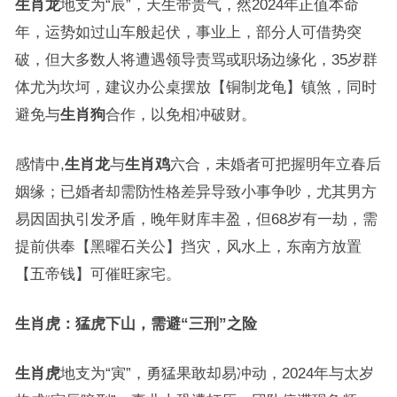
生肖龙
地支为“辰”，天生带贵气，然2024年正值本命
年，运势如过山车般起伏，事业上，部分人可借势突
破，但大多数人将遭遇领导责骂或职场边缘化，35岁群
体尤为坎坷，建议办公桌摆放【铜制龙龟】镇煞，同时
避免与
生肖狗
合作，以免相冲破财。
感情中,
生肖龙
与
生肖鸡
六合，未婚者可把握明年立春后
姻缘；已婚者却需防性格差异导致小事争吵，尤其男方
易因固执引发矛盾，晚年财库丰盈，但68岁有一劫，需
提前供奉【黑曜石关公】挡灾，风水上，东南方放置
【五帝钱】可催旺家宅。
生肖虎：猛虎下山，需避“三刑”之险
生肖虎
地支为“寅”，勇猛果敢却易冲动，2024年与太岁