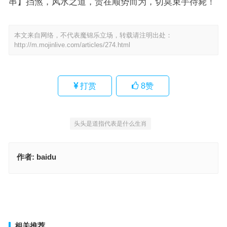
串】挡煞，风水之道，贵在顺势而为，切莫束手待毙！
本文来自网络，不代表魔锦乐立场，转载请注明出处：
http://m.mojinlive.com/articles/274.html
打赏
8
赞
头头是道指代表是什么生肖
作者:
baidu
倏忽一生，成语阐释与应用策略
忧深思远指是代表什么生肖，成语释义精选
上一篇
下一篇
相关推荐