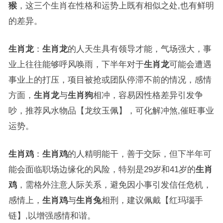
猴
，这三个生肖在性格和运势上既有相似之处,也有鲜明
的差异。
生肖龙
：
生肖龙
的人天生具有领导才能，气场强大，事
业上往往能够呼风唤雨，下半年对于
生肖龙
可能会遭遇
事业上的打压，项目被抢或团队停滞不前的情况，感情
方面，
生肖龙
与
生肖狗
相冲，容易因性格差异引发争
吵，推荐风水物品【龙纹玉佩】，可化解冲煞,催旺事业
运势。
生肖鸡
：
生肖鸡
的人精明能干，善于交际，但下半年可
能会面临职场边缘化的风险，特别是29岁和41岁的
生肖
鸡
，需格外注意人际关系，避免因小事引发信任危机，
感情上，
生肖鸡
与
生肖兔
相刑，建议佩戴【红玛瑙手
链】,以增强感情和谐。