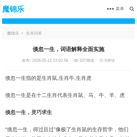
魔锦乐
菜单
魔锦乐
生肖问答
倏忽一生，词语解释全面实施
发布: 2026-05-12 23:02:56
107
阅读
0
评论
倏忽一生指的是生肖鼠,生肖牛,生肖虎
倏忽一生是在十二生肖代表生肖鼠、马、牛、羊、虎
倏忽一生，灵巧求生
“倏忽一生，得过且过”像极了生肖鼠的生存哲学，他们