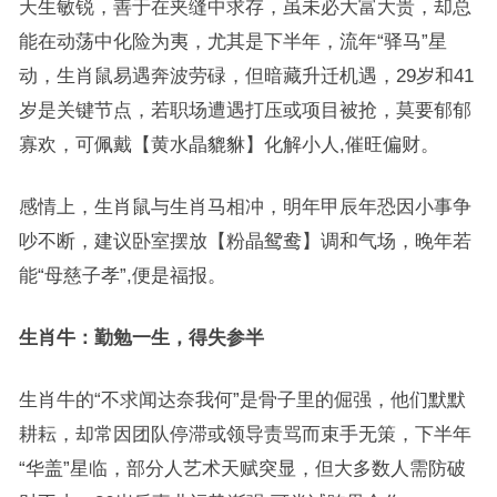
天生敏锐，善于在夹缝中求存，虽未必大富大贵，却总
能在动荡中化险为夷，尤其是下半年，流年“驿马”星
动，生肖鼠易遇奔波劳碌，但暗藏升迁机遇，29岁和41
岁是关键节点，若职场遭遇打压或项目被抢，莫要郁郁
寡欢，可佩戴【黄水晶貔貅】化解小人,催旺偏财。
感情上，生肖鼠与生肖马相冲，明年甲辰年恐因小事争
吵不断，建议卧室摆放【粉晶鸳鸯】调和气场，晚年若
能“母慈子孝”,便是福报。
生肖牛：勤勉一生，得失参半
生肖牛的“不求闻达奈我何”是骨子里的倔强，他们默默
耕耘，却常因团队停滞或领导责骂而束手无策，下半年
“华盖”星临，部分人艺术天赋突显，但大多数人需防破