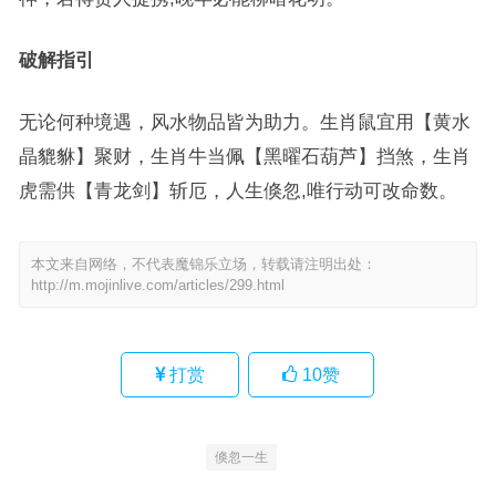
破解指引
无论何种境遇，风水物品皆为助力。生肖鼠宜用【黄水
晶貔貅】聚财，生肖牛当佩【黑曜石葫芦】挡煞，生肖
虎需供【青龙剑】斩厄，人生倏忽,唯行动可改命数。
本文来自网络，不代表魔锦乐立场，转载请注明出处：
http://m.mojinlive.com/articles/299.html
打赏
10
赞
倏忽一生