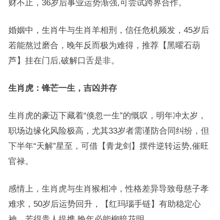
财不止，36岁后事业运势渐强,可尝试跨界合作。
婚姻中，生肖牛与生肖羊相刑，信任危机频发，45岁后
若能熬过磨合，晚年反而极为难得，推荐【黑曜石葫
芦】挂在门后,破解口舌是非。
生肖虎：锋芒一生，吉凶并存
生肖虎的豪迈下藏着“倏忽一生”的慨叹，明年冲太岁，
职场边缘化风险极高，尤其33岁者需谨防合同纠纷，但
下半年“天解”星至，可借【青龙剑】摆件逆转运势,催旺
官禄。
感情上，生肖虎与生肖猴相冲，性格差异导致母慈子孝
难求，50岁后运势回升，【红玛瑙手链】有助稳定心
神，若得贵人提携,晚年必能柳暗花明。