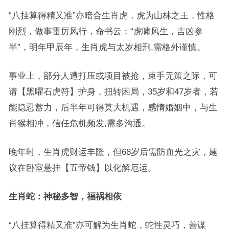
“八挂算得精又准”亦暗合生肖虎，虎为山林之王，性格
刚烈，做事雷厉风行，命书云：“虎啸风生，吉凶参
半”，明年甲辰年，生肖虎与太岁相刑,需格外谨慎。
事业上，部分人遭打压或项目被抢，束手无策之际，可
请【黑曜石虎符】护身，扭转困局，35岁和47岁者，若
能隐忍蓄力，后半年可得莫大机遇，感情婚姻中，与生
肖猴相冲，信任危机频发,需多沟通。
晚年时，生肖虎财运丰隆，但68岁后需防血光之灾，建
议在卧室悬挂【五帝钱】以化解厄运。
生肖蛇：神秘多智，福祸相依
“八挂算得精又准”亦可解为生肖蛇，蛇性灵巧，善谋