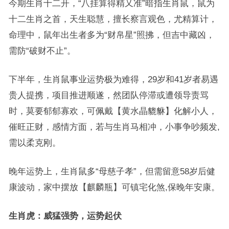
今期生肖十二开，“八挂算得精又准”暗指生肖鼠，鼠为
十二生肖之首，天生聪慧，擅长察言观色，尤精算计，
命理中，鼠年出生者多为“财帛星”照拂，但吉中藏凶，
需防“破财不止”。
下半年，生肖鼠事业运势极为难得，29岁和41岁者易遇
贵人提携，项目推进顺遂，然团队停滞或遭领导责骂
时，莫要郁郁寡欢，可佩戴【黄水晶貔貅】化解小人，
催旺正财，感情方面，若与生肖马相冲，小事争吵频发,
需以柔克刚。
晚年运势上，生肖鼠多“母慈子孝”，但需留意58岁后健
康波动，家中摆放【麒麟瓶】可镇宅化煞,保晚年安康。
生肖虎：威猛强势，运势起伏