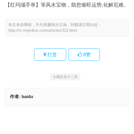
【红玛瑙手串】等风水宝物，助您催旺运势,化解厄难。
本文来自网络，不代表魔锦乐立场，转载请注明出处：
http://m.mojinlive.com/articles/313.html
打赏
8
赞
今期生肖十二开
作者:
baidu
今期鼠狗蛇出特，词典释义与落实
便须含泪对残秋，成语释义详解
上一篇
下一篇