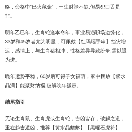
略，命格中“巳火藏金”，一生财禄不缺,但易犯口舌是
非。
明年乙巳年，生肖蛇逢本命年，事业易遇职场边缘化，
33岁和45岁者尤为明显，可佩戴【红玛瑙手串】挡灾增
运，感情上，与生肖猪相冲，性格差异导致纷争,需以退
为进。
晚年运势平稳，60岁后可得子女福荫，家中摆放【紫水
晶洞】能聚财纳福,破解晚年孤寂。
结尾指引
无论生肖鼠、生肖虎或生肖蛇，吉凶皆存，破解之道，
重在趋吉避凶，推荐【黄水晶貔貅】【黑曜石虎符】