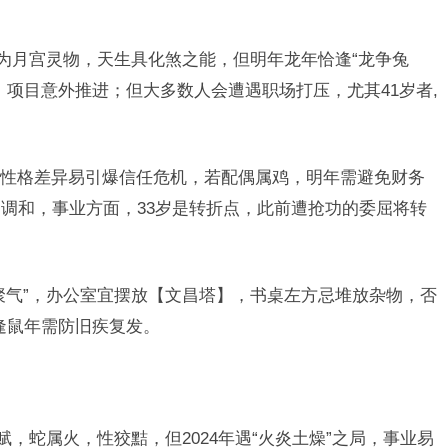
兔为月宫灵物，天生具化煞之能，但明年龙年恰逢“龙争兔
，项目意外推进；但大多数人会遭遇职场打压，尤其41岁者,
性格差异易引爆信任危机，若配偶属鸡，明年需避免财务
调和，事业方面，33岁是转折点，此前遭抢功的委屈将转
聚气”，办公室宜摆放【文昌塔】，书桌左方忌堆放杂物，否
逢鼠年需防旧疾复发。
赋，蛇属火，性狡黠，但2024年遇“火炎土燥”之局，事业易