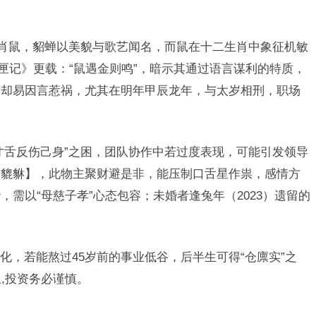
生肖鼠，貂蝉以美貌与歌艺闻名，而鼠在十二生肖中象征机敏
匣记》更载：“鼠遇金则鸣”，暗示其通过语言谋利的特质，
，却易因言惹祸，尤其在明年甲辰龙年，与太岁相刑，职场
寸舌反伤己身”之困，团队协作中若过度表现，可能引发领导
晶貔貅】，此物主聚财避是非，能压制口舌星作祟，感情方
需以“母慈子孝”心态包容；未婚者逢兔年（2023）遗留的
化，若能熬过45岁前的事业低谷，后半生可得“仓廪实”之
,投资务必谨慎。