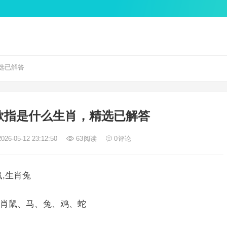
选已解答
歌指是什么生肖，精选已解答
026-05-12 23:12:50
63
阅读
0
评论
,生肖兔
肖鼠、马、兔、鸡、蛇