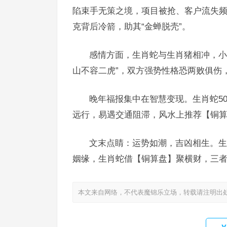
陷束手无策之境，项目被抢、客户流失频
克背后冷箭，助其“金蝉脱壳”。
感情方面，生肖蛇与生肖猪相冲，小
山不容二虎”，双方强势性格恐两败俱伤
晚年福报集中在智慧变现。生肖蛇5
远行，易遇交通阻滞，风水上推荐【铜算
文末点睛：运势如潮，吉凶相生。生
姻缘，生肖蛇借【铜算盘】聚横财，三者
本文来自网络，不代表魔锦乐立场，转载请注明出