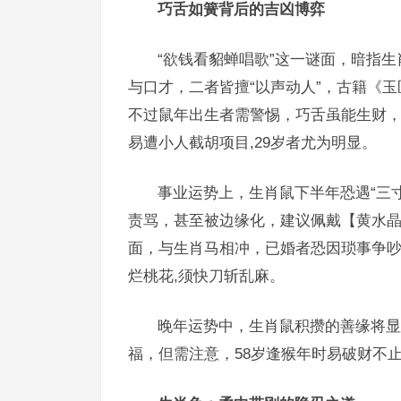
巧舌如簧背后的吉凶博弈
“欲钱看貂蝉唱歌”这一谜面，暗指
与口才，二者皆擅“以声动人”，古籍《玉
不过鼠年出生者需警惕，巧舌虽能生财
易遭小人截胡项目,29岁者尤为明显。
事业运势上，生肖鼠下半年恐遇“三
责骂，甚至被边缘化，建议佩戴【黄水
面，与生肖马相冲，已婚者恐因琐事争吵，
烂桃花,须快刀斩乱麻。
晚年运势中，生肖鼠积攒的善缘将显
福，但需注意，58岁逢猴年时易破财不止