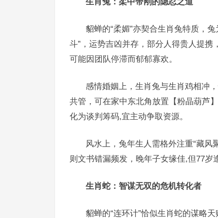
生肖兔：柔中带刚的隐忍之道
貂蝉的“柔媚”亦契合生肖兔特质，
斗”，运势吉凶并存，部分人得贵人提携
可能因团队停滞而郁郁寡欢。
感情婚姻上，生肖兔与生肖鸡相冲，
共管，可在家中东北角放置【粉晶葫芦】
化为谈判筹码,宜主动争取资源。
风水上，兔年生人需格外注重“藏风
则文书错漏频发，晚年子女缘佳,但77岁
生肖蛇：智谋无双的危机转化者
貂蝉的“连环计”恰似生肖蛇的谋略天