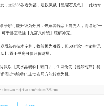
发，尤以35岁者为甚，建议佩戴【黑曜石龙龟】，此物专
事争吵可能升级为分居，未婚者若恋上属虎人，需谨记“一
，可于卧室悬挂【九宫八卦镜】缓解冲克。
0岁后若有技术专利，收益极为难得，但68岁蛇年本命时忌
盘】,置于书房可催旺偏财星。
肖鼠以【黄水晶貔貅】破口舌，生肖兔凭【粉晶葫芦】稳
皆需以“动制静”,主动布局方能转危为机。
处：
http://m.mojinlive.com/articles/325.html