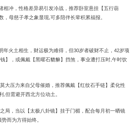
猪相冲，性格差异易引发冷战，推荐卧室悬挂【五行葫
吉数，母慈子孝之象显现,可多陪伴长辈积累福报。
明年火土相生，财运极为难得，但30岁者破财不止，42岁项
钱】，或佩戴【黑曜石貔貅】挡煞，事业遭打压时,午时饮
莫大压力来自父母催婚，推荐佩戴【红纹石手链】柔化性
利,但需避开西北方位动土。
之局，当以【太极八卦镜】挂于门楣，配合每月初一晒镜
顺势而为方得始终。