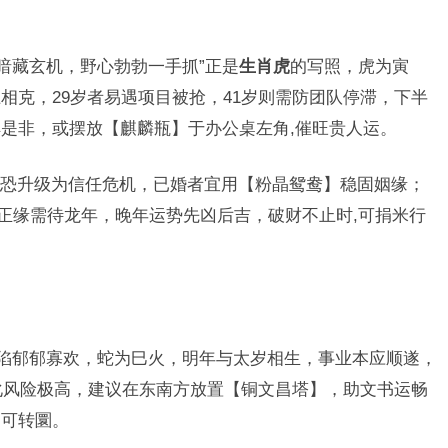
暗藏玄机，野心勃勃一手抓”正是
生肖虎
的写照，虎为寅
相克，29岁者易遇项目被抢，41岁则需防团队停滞，下半
是非，或摆放【麒麟瓶】于办公桌左角,催旺贵人运。
恐升级为信任危机，已婚者宜用【粉晶鸳鸯】稳固姻缘；
，正缘需待龙年，晚年运势先凶后吉，破财不止时,可捐米行
陷郁郁寡欢，蛇为巳火，明年与太岁相生，事业本应顺遂，
缘化风险极高，建议在东南方放置【铜文昌塔】，助文书运畅
遍可转圜。