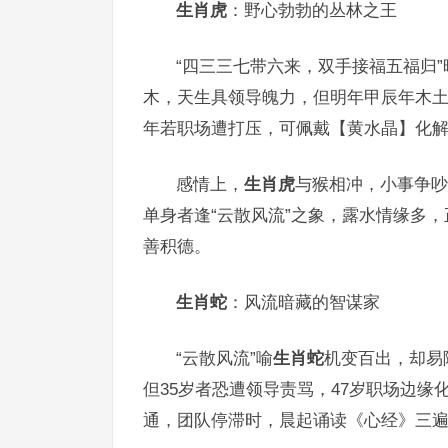
生肖虎
：野心勃勃的丛林之王
“四三三七带六来，双手接福五福归”
木，天生具领导魄力，但明年甲辰年木土
年若职场遭打压，可佩戴【黄水晶】化解
感情上，
生肖虎
与猴相冲，小事争吵
单身者逢“云散风流”之象，露水情缘多
善积德。
生肖蛇
：风流暗藏的智谋家
“云散风流”喻
生肖蛇
机变百出，却易
但35岁者恐遭领导责骂，47岁职场边
通，团队停滞时，晨起诵读《心经》三