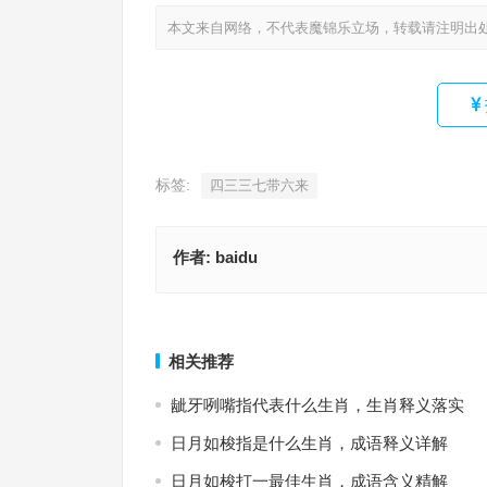
本文来自网络，不代表魔锦乐立场，转载请注明出
标签:
四三三七带六来
作者:
baidu
蜩甲暗枯秋叶坠，成语释义报告
七彩祥门开瞬间，成语释义与
上一篇
相关推荐
龇牙咧嘴指代表什么生肖，生肖释义落实
日月如梭指是什么生肖，成语释义详解
日月如梭打一最佳生肖，成语含义精解