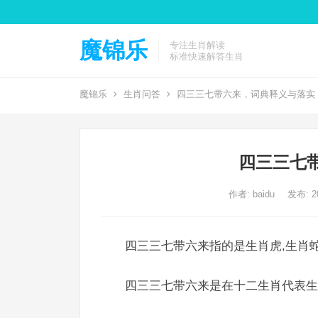
魔锦乐
专注生肖解读
标准快速解答生肖
魔锦乐
生肖问答
四三三七带六来，词典释义与落实
四三三七
作者:
baidu
发布: 20
四三三七带六来指的是生肖虎,生肖蛇
四三三七带六来是在十二生肖代表生