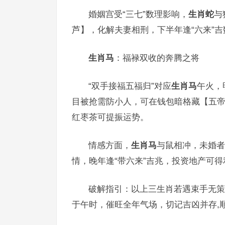
婚姻宫受“三七”数理影响，
生肖蛇
与
芦】，化解夫妻相刑，下半年逢“六来”
生肖马
：福禄双收的奔腾之将
“双手接福五福归”对应
生肖马
午火，
目被抢需防小人，可在钱包暗格藏【五帝
红枣茶可提振运势。
情感方面，
生肖马
与鼠相冲，未婚者
情，晚年逢“带六来”吉兆，投资地产可得
破解指引：以上三生肖若遇束手无策
于午时，催旺全年气场，切记吉凶并存,