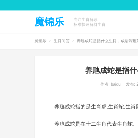
魔锦乐
专注生肖解读
标准快速解答生肖
魔锦乐
生肖问答
养虺成蛇是指什么生肖，成语深度
养虺成蛇是指什
作者:
baidu
发布: 2
养虺成蛇指的是生肖虎,生肖蛇,生肖
养虺成蛇是在十二生肖代表生肖蛇、