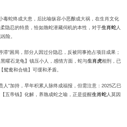
养小毒蛇终成大患，后比喻纵容小恶酿成大祸，在生肖文化
阴柔隐忍的特质，恰如虺蛇潜藏伺机的本性，对于
生肖蛇
人
藏凶险。
停滞”困局，部分人因过分隐忍，反被同事抢占项目成果；
【黑曜石龙龟】镇压小人，感情方面，蛇与
生肖虎
相刑，已
置【鸳鸯和合镜】可缓和矛盾。
舆贵人”加持，早年积累人脉终成福报，但需注意：2025乙巳
放【五帝钱】化解，养虺成蛇之喻，正是提醒
生肖蛇
人莫因