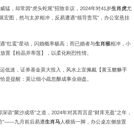
威猛，却常因“虎头蛇尾”招致非议，2024年对41岁
生肖虎
尤
展宏图，然与太岁相冲，反易遭遇“领导责骂”，办公室悬挂
遇“红鸾”星动，闪婚概率极高；而已婚者与
生肖猴
相冲，小
角放置【粉晶并蒂莲】，以柔化刚烈性情。
运低迷，证券基金莫大投入，风水上宜佩戴【黄玉貔貅手
言恰是提醒：莫让细小疏忽酿成事业崩盘。
却深谙“聚沙成塔”之道，2024年对其而言是“财库充盈”之年，
抢”——九月前后易遭
生肖马
人横插一脚，办公桌左侧放置