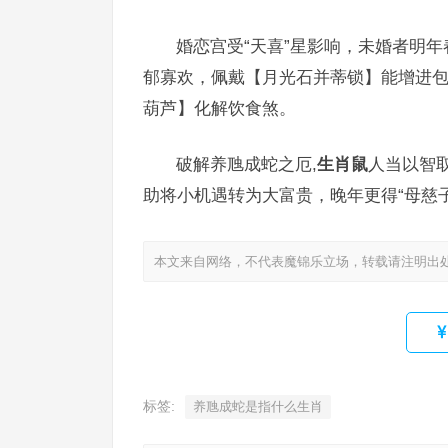
婚恋宫受“天喜”星影响，未婚者明
郁寡欢，佩戴【月光石并蒂锁】能增进包
葫芦】化解饮食煞。
破解养虺成蛇之厄,
生肖鼠
人当以智
助将小机遇转为大富贵，晚年更得“母慈
本文来自网络，不代表魔锦乐立场，转载请注明出
标签:
养虺成蛇是指什么生肖