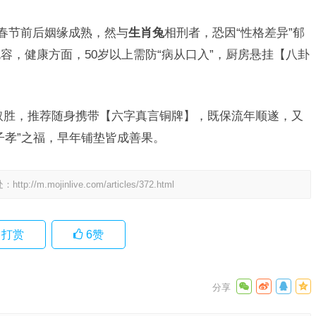
年春节前后姻缘成熟，然与
生肖兔
相刑者，恐因“性格差异”郁
容，健康方面，50岁以上需防“病从口入”，厨房悬挂【八卦
取胜，推荐随身携带【六字真言铜牌】，既保流年顺遂，又
子孝”之福，早年铺垫皆成善果。
处：
http://m.mojinlive.com/articles/372.html
打赏
6
赞