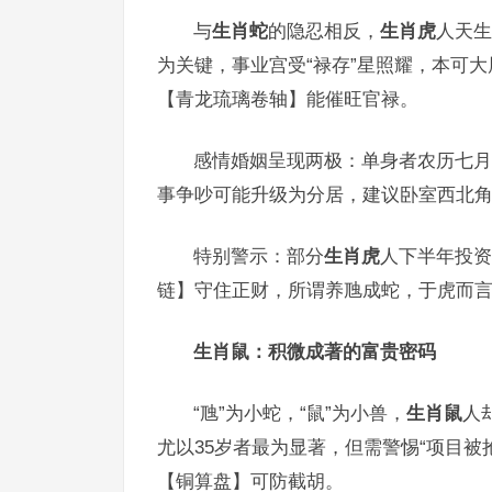
与
生肖蛇
的隐忍相反，
生肖虎
人天生
为关键，事业宫受“禄存”星照耀，本可大
【青龙琉璃卷轴】能催旺官禄。
感情婚姻呈现两极：单身者农历七月
事争吵可能升级为分居，建议卧室西北
特别警示：部分
生肖虎
人下半年投资
链】守住正财，所谓养虺成蛇，于虎而
生肖鼠：积微成著的富贵密码
“虺”为小蛇，“鼠”为小兽，
生肖鼠
人
尤以35岁者最为显著，但需警惕“项目被
【铜算盘】可防截胡。