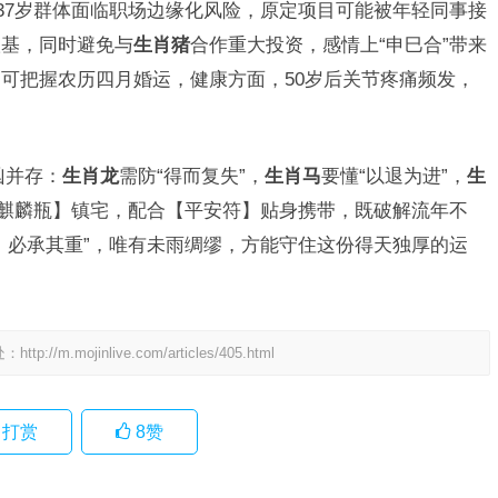
，37岁群体面临职场边缘化风险，原定项目可能被年轻同事接
根基，同时避免与
生肖猪
合作重大投资，感情上“申巳合”带来
可把握农历四月婚运，健康方面，50岁后关节疼痛频发，
凶并存：
生肖龙
需防“得而复失”，
生肖马
要懂“以退为进”，
生
【麒麟瓶】镇宅，配合【平安符】贴身携带，既破解流年不
，必承其重”，唯有未雨绸缪，方能守住这份得天独厚的运
处：
http://m.mojinlive.com/articles/405.html
打赏
8
赞