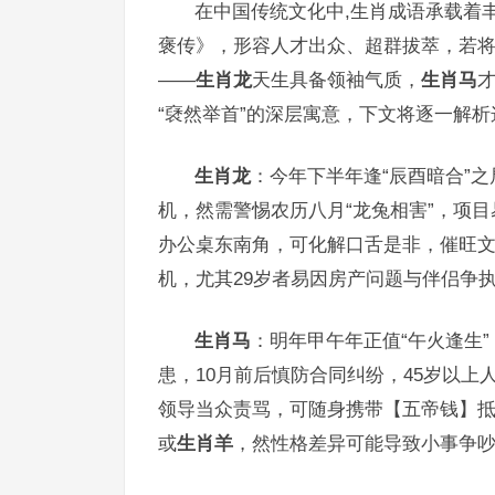
在中国传统文化中,生肖成语承载着
褒传》，形容人才出众、超群拔萃，若
——
生肖龙
天生具备领袖气质，
生肖马
“褎然举首”的深层寓意，下文将逐一解
生肖龙
：今年下半年逢“辰酉暗合”
机，然需警惕农历八月“龙兔相害”，项
办公桌东南角，可化解口舌是非，催旺文
机，尤其29岁者易因房产问题与伴侣争
生肖马
：明年甲午年正值“午火逢生
患，10月前后慎防合同纠纷，45岁以
领导当众责骂，可随身携带【五帝钱】
或
生肖羊
，然性格差异可能导致小事争