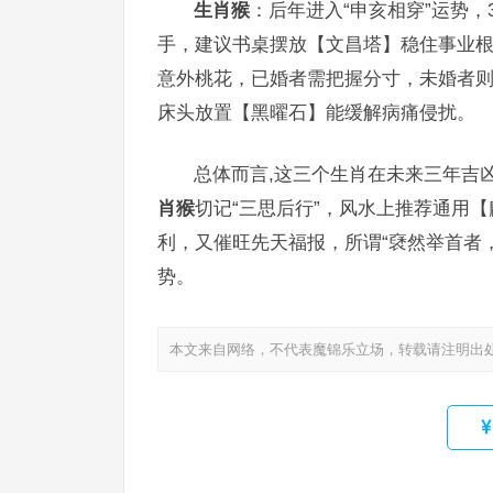
生肖猴
：后年进入“申亥相穿”运势
手，建议书桌摆放【文昌塔】稳住事业
意外桃花，已婚者需把握分寸，未婚者则
床头放置【黑曜石】能缓解病痛侵扰。
总体而言,这三个生肖在未来三年吉
肖猴
切记“三思后行”，风水上推荐通用
利，又催旺先天福报，所谓“褎然举首者
势。
本文来自网络，不代表魔锦乐立场，转载请注明出