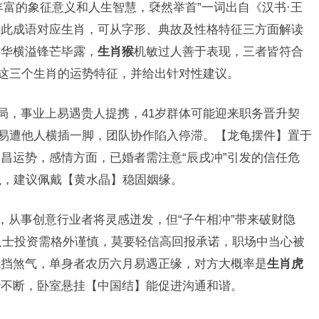
丰富的象征意义和人生智慧，褎然举首”一词出自《汉书·王
将此成语对应生肖，可从字形、典故及性格特征三方面解读
才华横溢锋芒毕露，
生肖猴
机敏过人善于表现，三者皆符合
析这三个生肖的运势特征，并给出针对性建议。
之局，事业上易遇贵人提携，41岁群体可能迎来职务晋升契
目易遭他人横插一脚，团队协作陷入停滞。【龙龟摆件】置于
昌运势，感情方面，已婚者需注意“辰戌冲”引发的信任危
执，建议佩戴【黄水晶】稳固姻缘。
”，从事创意行业者将灵感迸发，但“子午相冲”带来破财隐
上人士投资需格外谨慎，莫要轻信高回报承诺，职场中当心被
抵挡煞气，单身者农历六月易遇正缘，对方大概率是
生肖虎
吵不断，卧室悬挂【中国结】能促进沟通和谐。