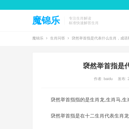
魔锦乐
专注生肖解读
标准快速解答生肖
魔锦乐
生肖问答
褎然举首指是代表什么生肖，成语
褎然举首指是
作者:
baidu
发布: 2
褎然举首指指的是生肖龙,生肖马,生
褎然举首指是在十二生肖代表生肖龙