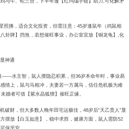
鸡与牛、蛇三合，下半年逢【红玛瑙手链】助力,可化解矛
”星照拂，适合文化投资，但需注意：45岁逢鼠年（鸡鼠相
八卦牌】挡煞，若想催旺事业，办公室宜放【铜龙龟】,化
显神通
属性——水主智，鼠人擅隐忍积累，但36岁本命年时，事业易
，感情上，鼠与马相冲，夫妻若一方属马，信任危机极为难
年，未婚者可借【紫水晶狐狸】催旺正缘。
机破财，但大多数人晚年田宅运极佳，48岁后“天乙贵人”显
方摆放【白玉如意】，稳中求胜，健康方面，鼠人需防52
】可保平安。