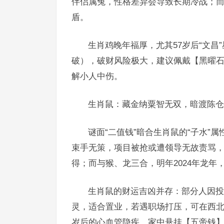
伴侣属兔，性格差异会导致长期冷战；而
盾。
生肖鸡晚年福厚，尤其57岁后“文昌
破），破财风险极大，建议佩戴【黑曜石
解小人中伤。
生肖鼠：藏金纳粟智无双，暗渡陈仓
谜面“二值钱”暗合生肖鼠的“子水”
束手无策，项目被抢或遭领导无故责骂
得；而与猴、龙三合，明年2024年龙
生肖鼠的财运吉凶并存：部分人因投
灵，适合置业，若遇职场打压，可在西北
岁后的心血管隐疾，家中悬挂【五帝钱