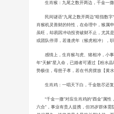
生肖猴：九尾之数开两边，千金一撒
民间谜语“九尾之数开两边”暗指数字“
肖猴机灵善财的特性，在命理中，猴属申
虽旺，却易因冲动投资破财不止，尤其是
或团队停滞，若逢虎年（猴虎相冲），职
感情上，生肖猴与虎、猪相冲，小事
年“天解”星入命，已婚者可通过【粉水
势极佳，母慈子孝，若在书房摆放【黄水
生肖鸡：一唱天下白，千金散尽还复
“千金一撒”对应生肖鸡的“酉金”属
六合”，事业有贵人提携，但35岁群体