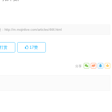
处：
http://m.mojinlive.com/articles/444.html
打赏
17
赞
选释义与
偏指什么
下一篇