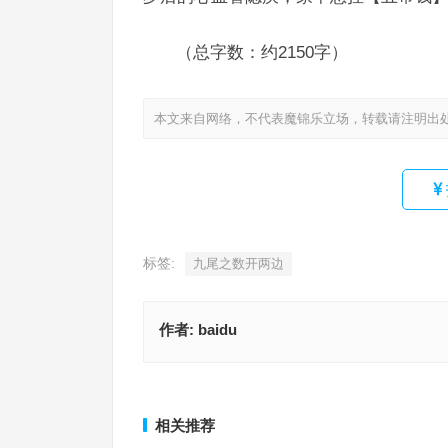
（总字数：约2150字）
本文来自网络，不代表魔锦乐立场，转载请注明出
标签:
九尾之数开两边
作者:
baidu
胖（以胖为美）花里胡梢猜打一最佳正确生肖，精
滟滟金船罗袖劝（巧笑知堪敌万几）歌阕樽残恨却
落实
生肖，成语阐释与应用策略
上一篇
相关推荐