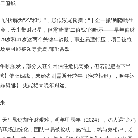
二值钱
九”拆解为“乙”和“丿”，形似猴尾摇摆；“千金一撒”则隐喻生
金，天生带财帛星，但需警惕“二值钱”的暗示——早年偏财
29岁和41岁这两个关键年龄段，事业易遭打压，项目被抢
场更可能被领导责骂,郁郁寡欢。
争吵频发，部分人甚至因信任危机离婚，但若能把握下半
晶球】催旺姻缘，未婚者则需避开蛇年（猴蛇相刑），晚年运
晶貔貅】,更能稳固晚年财运。
来
性，天生聚财却守财艰难，明年甲辰年（2024），鸡人遇“龙鸡
需防职场边缘化，团队中易被抢功，感情上，鸡与兔相冲，若