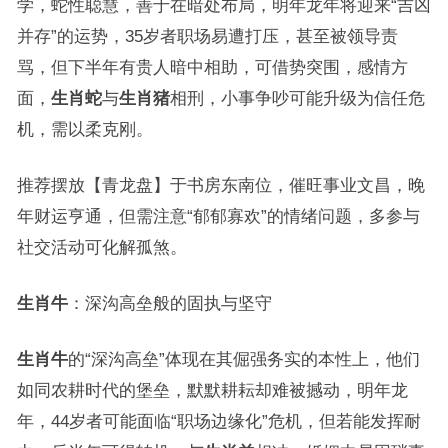
学，蛇性聪慧，善于在暗处布局，明年龙年将迎来“吉凶
并存”的运势，35岁者职场易遭打压，甚至被领导责
骂，但下半年有贵人暗中相助，可借势突围，感情方
面，
生肖蛇
与
生肖猪
相刑，小事争吵可能升级为信任危
机，需以柔克刚。
推荐摆放【青龙盘】于书房东南位，催旺事业文昌，晚
年财运亨通，但需注意“郁郁寡欢”的情绪问题，多参与
社交活动可化解孤煞。
生肖牛
：深沟高垒般的固执与坚守
生肖牛
的“深沟高垒”体现在其倔强务实的本性上，他们
如同农耕时代的堡垒，默默耕耘却难被撼动，明年龙
年，44岁者可能面临“职场边缘化”危机，但若能发挥耐