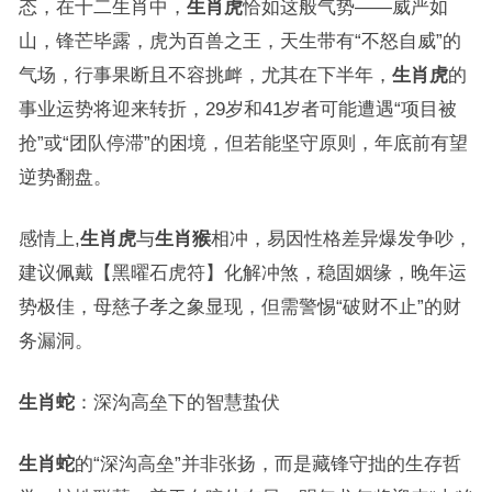
态，在十二生肖中，
生肖虎
恰如这般气势——威严如
山，锋芒毕露，虎为百兽之王，天生带有“不怒自威”的
气场，行事果断且不容挑衅，尤其在下半年，
生肖虎
的
事业运势将迎来转折，29岁和41岁者可能遭遇“项目被
抢”或“团队停滞”的困境，但若能坚守原则，年底前有望
逆势翻盘。
感情上,
生肖虎
与
生肖猴
相冲，易因性格差异爆发争吵，
建议佩戴【黑曜石虎符】化解冲煞，稳固姻缘，晚年运
势极佳，母慈子孝之象显现，但需警惕“破财不止”的财
务漏洞。
生肖蛇
：深沟高垒下的智慧蛰伏
生肖蛇
的“深沟高垒”并非张扬，而是藏锋守拙的生存哲