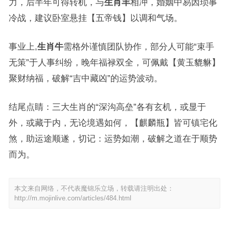
力，后半年可得转机，与
生肖羊
相冲，婚姻中易因琐事
冷战，建议卧室悬挂【五帝钱】以调和气场。
事业上,
生肖牛
需格外谨慎团队协作，部分人可能“束手
无策”于人事纠纷，晚年福禄双全，可佩戴【黄玉貔貅】
聚财纳福，破解“吉中藏凶”的运势波动。
结尾点睛：三大生肖的“深沟高垒”各有玄机，或显于
外，或藏于内，无论境遇如何，【麒麟瓶】皆可镇宅化
煞，助运途顺遂，切记：运势如潮，破解之道在于顺势
而为。
本文来自网络，不代表魔锦乐立场，转载请注明出处：
http://m.mojinlive.com/articles/484.html