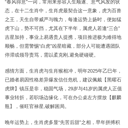
“春风得意”一词，常用来形容人生顺遂、意气风发的状
态，在十二生肖中，生肖虎最契合这一意象，虎为百兽
之王，天生自带威严与魄力，每逢运势上扬时，便如猛
虎下山，势不可挡，尤其在下半年，属虎人若逢“三合”
吉星加持，事业上易遇贵人提携，项目推进极为难得地
顺畅，但需警惕“白虎”凶星暗藏，部分人可能遭遇团队
停滞或领导责骂，需以柔克刚,避免硬碰硬。
感情方面，生肖虎与生肖猴相冲，明年2025年乙巳年，
已婚者易因性格差异爆发信任危机，建议佩戴【黑曜石
虎牌】镇压是非，稳固气场，29岁与41岁的属虎人正值
事业转折，若职场边缘化，可在办公桌左方摆放【麒麟
瓶】，催旺官禄星,破解困局。
晚年运势上，生肖虎多显“先苦后甜”之相，早年拼搏积