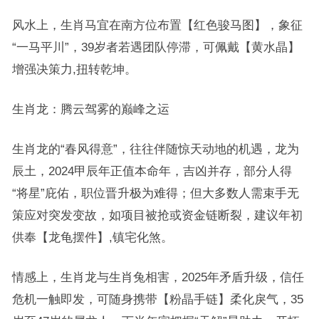
风水上，生肖马宜在南方位布置【红色骏马图】，象征
“一马平川”，39岁者若遇团队停滞，可佩戴【黄水晶】
增强决策力,扭转乾坤。
生肖龙：腾云驾雾的巅峰之运
生肖龙的“春风得意”，往往伴随惊天动地的机遇，龙为
辰土，2024甲辰年正值本命年，吉凶并存，部分人得
“将星”庇佑，职位晋升极为难得；但大多数人需束手无
策应对突发变故，如项目被抢或资金链断裂，建议年初
供奉【龙龟摆件】,镇宅化煞。
情感上，生肖龙与生肖兔相害，2025年矛盾升级，信任
危机一触即发，可随身携带【粉晶手链】柔化戾气，35