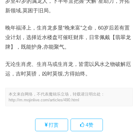
岁至47岁的属龙人，下半年宜把握“天解”星助力，开拓
新领域,莫困于旧局。
晚年福泽上，生肖龙多显“晚来富”之命，60岁后若有置
业计划，选择近水楼盘可催旺财库，日常佩戴【翡翠龙
牌】，既能护身,亦能聚气。
无论生肖虎、生肖马或生肖龙，皆需以风水之物破解厄
运，吉时莫骄，凶时莫馁,方得始终。
本文来自网络，不代表魔锦乐立场，转载请注明出处：
http://m.mojinlive.com/articles/490.html
打赏
4
赞