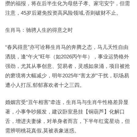
攒的福报，将在后半生化为母慈子孝、家宅安宁，但需
注意，45岁后避免投资高风险领域,否则破财不止。
生肖马：驰骋人生的得意之时
“春风得意”亦可诠释生肖马的奔腾之态，马儿天性自由
洒脱，逢“午火”旺年（如2026丙午年），事业运势格外
强劲，尤其从事创意、贸易者，灵感如泉涌，项目被抢
的窘境将大幅减少，明年2025年“害太岁”干扰，职场易
遭小人打压,郁郁寡欢者十之三四。
婚姻宫受“丑午相害”牵连，生肖马与生肖牛性格差异显
著，小事争吵频发，建议卧室悬挂【铜葫芦】化解口
舌，增进夫妻缘，对单身者而言，下半年红鸾星动，但
需辨明桃花真假,莫被表象迷惑。