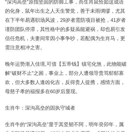
“深沟高垒”原指坚固的防御工事，而生肖鼠恰如这成语
的化身，鼠年出生之人天生警觉，善于未雨绸缪，尤其
在下半年易遇职场风波，29岁者需防项目被抢，41岁者
谨防团队停滞，其性格中的多疑虽能避祸，却也易引发
信任危机，夫妻间常因小事争吵，若配偶为生肖马，更
需注意相冲之害。
晚年运势渐入佳境,可借【五帝钱】镇宅化煞，此物能破
解“破财不止”之困，事业上，部分人遭领导责骂郁郁寡
欢，但大多数人逢凶化吉，反得贵人提携，感情方面，
母慈子孝的福报多在60岁后显现。
生肖牛：深沟高垒的固执守城者
生肖牛的“深沟高垒”显于其坚韧不阿，明年癸卯年，属