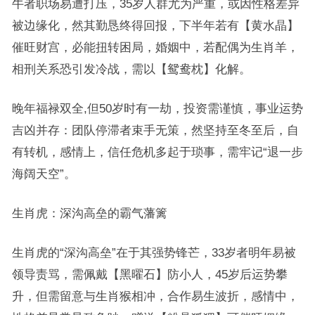
牛者职场易遭打压，35岁人群尤为严重，或因性格差异
被边缘化，然其勤恳终得回报，下半年若有【黄水晶】
催旺财宫，必能扭转困局，婚姻中，若配偶为生肖羊，
相刑关系恐引发冷战，需以【鸳鸯枕】化解。
晚年福禄双全,但50岁时有一劫，投资需谨慎，事业运势
吉凶并存：团队停滞者束手无策，然坚持至冬至后，自
有转机，感情上，信任危机多起于琐事，需牢记“退一步
海阔天空”。
生肖虎：深沟高垒的霸气藩篱
生肖虎的“深沟高垒”在于其强势锋芒，33岁者明年易被
领导责骂，需佩戴【黑曜石】防小人，45岁后运势攀
升，但需留意与生肖猴相冲，合作易生波折，感情中，