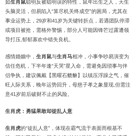
如
生肖鼠
聪明反被聪明误的特性，鼠年出生之人，天生
头脑灵活，但易陷入“算尽机关终成空”的困局，尤其在
事业运势上，29岁和41岁为关键转折点，若遇团队停滞
或项目被抢，需格外警惕，部分人可能因锋芒过露遭领
导打压,郁郁寡欢中错失良机。
感情婚姻中，
生肖鼠
与
生肖马
相冲，小事争吵易演变为
信任危机，下半年逢“天哭”星入命，需避免因琐事与伴
侣争执，建议佩戴【黑曜石貔貅】以镇压浮躁之气，催
旺人际关系，晚年运势回升，母慈子孝之象显现,但需注
意41岁前后破财不止的风险。
生肖虎：勇猛果敢却徒乱人意
生肖虎
的“徒乱人意”，体现在霸气流于表面而根基不