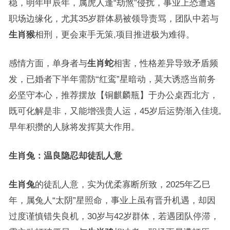
稳，明年甲辰年，属虎人逢“劫煞”侵扰，事业上恐遭遇
职场边缘化，尤其35岁群体易被领导责骂，团队中若与
生肖猴
相刑，更会束手无策,项目推进极为难得。
感情方面，单身者与
生肖蛇
相害，性格差异导致矛盾频
发，已婚者下半年需防“红鸾”星暗动，莫大诱惑当前务
必坚守本心，推荐摆放【铜麒麟瓶】于办公桌西北方，
既可化解是非，又能增强贵人运，45岁后运势渐入佳境,
早年积攒的人脉将发挥莫大作用。
生肖兔：温良隐忍却徒乱人意
生肖兔
的徒乱人意，实为优柔寡断所致，2025年乙巳
年，属兔人“太阴”星照命，事业上虽有晋升机遇，却因
过度谨慎错失良机，30岁与42岁群体，若遇团队停滞，