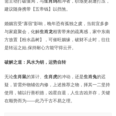
需主动打破僵局，与
生肖鸡
相冲者，职场更易遭打压，
建议随身携带【五帝钱】以挡煞。
婚姻宫受“寡宿”影响，晚年恐有孤独之虞，当前宜多参
与家庭聚会，化解
生肖龙
相害带来的疏离感，家中东南
方放置【粉水晶树】，可催旺姻缘，破财不止时，往往
是转运之始,保持耐心方能守得云开。
破解之道：风水为钥，运势自转
无论
生肖鼠
的算计、
生肖虎
的冲动，还是
生肖兔
的迟
疑，皆需外物辅佐内修，上述推荐之物，择其一二坚持
使用，辅以行善积德，凶星自退，人生吉凶并存，关键
在顺势而为——此乃千古不易之理。