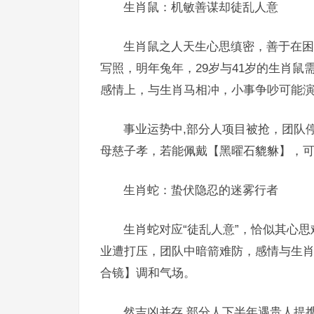
生肖鼠：机敏善谋却徒乱人意
生肖鼠之人天生心思缜密，善于在困
写照，明年兔年，29岁与41岁的生肖
感情上，与生肖马相冲，小事争吵可能
事业运势中,部分人项目被抢，团队
母慈子孝，若能佩戴【黑曜石貔貅】，
生肖蛇：蛰伏隐忍的迷雾行者
生肖蛇对应“徒乱人意”，恰似其心思
业遭打压，团队中暗箭难防，感情与生
合镜】调和气场。
然吉凶并存,部分人下半年遇贵人提