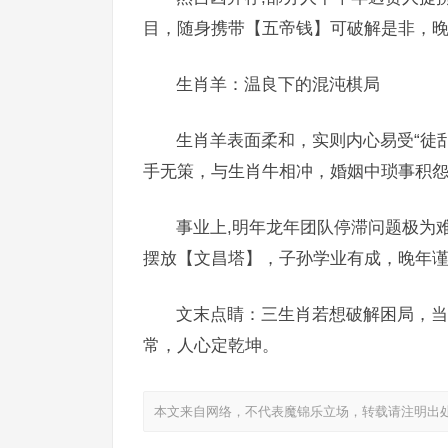
目，随身携带【五帝钱】可破解是非，
生肖羊：温良下的混沌棋局
生肖羊表面柔和，实则内心易受“徒乱
手无策，与生肖牛相冲，婚姻中琐事积
事业上,明年龙年团队停滞问题极为
摆放【文昌塔】，子孙学业有成，晚年谨
文末点睛：三生肖若想破解困局，当
常，人心定乾坤。
本文来自网络，不代表魔锦乐立场，转载请注明出