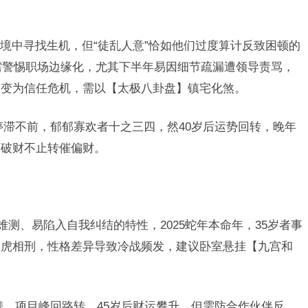
境中寻找生机，但“徒乱人意”恰如他们过度算计反致困顿的
鼠需警惕职场边缘化，尤其下半年易因细节疏漏遭领导责骂，
演变为信任危机，需以【太极八卦盘】镇宅化煞。
停滞不前，郁郁寡欢者十之三四，然40岁后运势回转，晚年
可破财不止转催偏财。
难测、易陷入自我纠结的特性，2025蛇年本命年，35岁者事
肖虎相刑，性格差异导致冷战频发，建议卧室悬挂【九宫和
携，项目峰回路转，45岁后财运攀升，但需防合作伙伴反