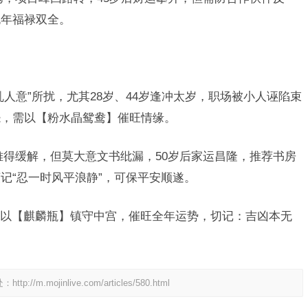
晚年福禄双全。
人意”所扰，尤其28岁、44岁逢冲太岁，职场被小人诬陷束
怨，需以【粉水晶鸳鸯】催旺情缘。
难得缓解，但莫大意文书纰漏，50岁后家运昌隆，推荐书房
记“忍一时风平浪静”，可保平安顺遂。
以【麒麟瓶】镇守中宫，催旺全年运势，切记：吉凶本无
处：
http://m.mojinlive.com/articles/580.html