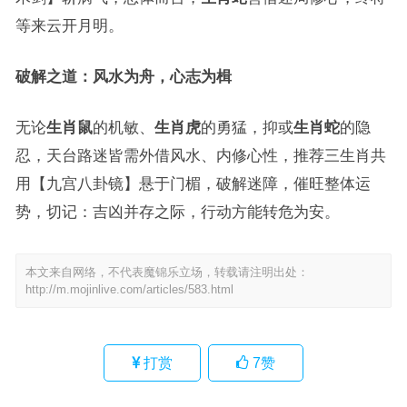
等来云开月明。
破解之道：风水为舟，心志为楫
无论
生肖鼠
的机敏、
生肖虎
的勇猛，抑或
生肖蛇
的隐
忍，天台路迷皆需外借风水、内修心性，推荐三生肖共
用【九宫八卦镜】悬于门楣，破解迷障，催旺整体运
势，切记：吉凶并存之际，行动方能转危为安。
本文来自网络，不代表魔锦乐立场，转载请注明出处：
http://m.mojinlive.com/articles/583.html
打赏
7
赞