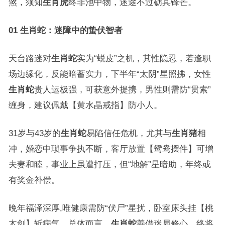
煞，须知
生肖虎
终非池中物，迷途不过砺其锋芒。
01 生肖蛇：迷障中的蛰伏智者
天台路迷对
生肖蛇
实为“蜕皮”之机，其性隐忍，若逢职
场边缘化，反能暗蓄实力，下半年“太阴”星照拂，女性
生肖蛇
贵人运极强，可获意外提携，男性则需防“贯索”
缠身，建议佩戴【黄水晶戒指】防小人。
31岁与43岁的
生肖蛇
易陷信任危机，尤其与
生肖猪
相
冲，婚恋中琐事争执不断，客厅放置【鸳鸯摆件】可增
夫妻和睦，事业上虽遭打压，但“地解”星暗助，年终或
有奖金补偿。
晚年福泽深厚,唯健康需防“伏尸”星扰，卧室床头挂【桃
木剑】斩病气，总体而言，
生肖蛇
善借迷局修心，终将