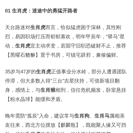
01 生肖虎：迷途中的勇猛开路者
天台路迷对
生肖虎
而言，恰似猛虎困于深林，其性刚
烈，易因职场打压而郁郁寡欢，明年甲辰年，“驿马”星
动，
生肖虎
宜主动求变，若固守旧职恐破财不止，推荐
【黑曜石貔貅】置于书房，可镇宅辟邪，兼催偏财。
35岁与47岁的
生肖虎
正值事业分水岭，部分人遭遇团队
停滞，但大多数人得“三台”吉星扶持，可借新项目翻
身，感情上，与
生肖猴
相刑，信任危机频发，卧室悬挂
【粉水晶球】能缓和矛盾。
晚年需防“孤辰”入命，建议常与
生肖狗
、
生肖马
属相亲
友往来，西北方位摆放【麒麟瓶】，既能聚人缘又可挡