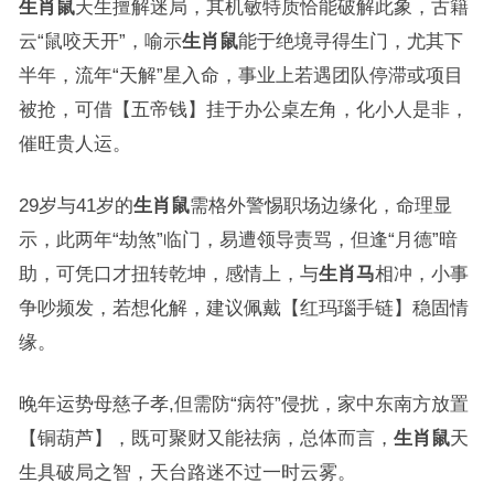
生肖鼠
天生擅解迷局，其机敏特质恰能破解此象，古籍
云“鼠咬天开”，喻示
生肖鼠
能于绝境寻得生门，尤其下
半年，流年“天解”星入命，事业上若遇团队停滞或项目
被抢，可借【五帝钱】挂于办公桌左角，化小人是非，
催旺贵人运。
29岁与41岁的
生肖鼠
需格外警惕职场边缘化，命理显
示，此两年“劫煞”临门，易遭领导责骂，但逢“月德”暗
助，可凭口才扭转乾坤，感情上，与
生肖马
相冲，小事
争吵频发，若想化解，建议佩戴【红玛瑙手链】稳固情
缘。
晚年运势母慈子孝,但需防“病符”侵扰，家中东南方放置
【铜葫芦】，既可聚财又能祛病，总体而言，
生肖鼠
天
生具破局之智，天台路迷不过一时云雾。