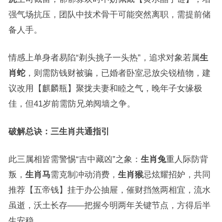
强气场抗压，团队中技术骨干可能突然离职，需提前储
备人手。
情感上单身者易陷“剃头挑子一头热”，追求对象若属
生
肖蛇
，则需防钱财被骗，已婚者卧室忌放尖锐植物，建
议改用【麒麟瓶】聚拢夫妻和睦之气，晚年子女缘极
佳，但41岁前需防兄弟阋墙之争。
破解总诀：三生肖共通指引
此三属相皆需警惕“吉中藏凶”之象：
生肖兔
重人际防背
叛，
生肖马
需克制冲动消费，
生肖猴
忌炫耀招妒，共同
推荐【五帝钱】挂于办公抽屉，催财挡煞两相宜，流水
虽逝，沃土长存——把握今明两年关键节点，方得后半
生安稳。