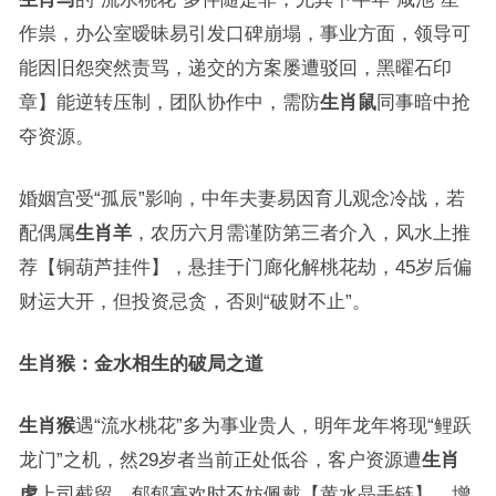
作祟，办公室暧昧易引发口碑崩塌，事业方面，领导可
能因旧怨突然责骂，递交的方案屡遭驳回，黑曜石印
章】能逆转压制，团队协作中，需防
生肖鼠
同事暗中抢
夺资源。
婚姻宫受“孤辰”影响，中年夫妻易因育儿观念冷战，若
配偶属
生肖羊
，农历六月需谨防第三者介入，风水上推
荐【铜葫芦挂件】，悬挂于门廊化解桃花劫，45岁后偏
财运大开，但投资忌贪，否则“破财不止”。
生肖猴：金水相生的破局之道
生肖猴
遇“流水桃花”多为事业贵人，明年龙年将现“鲤跃
龙门”之机，然29岁者当前正处低谷，客户资源遭
生肖
虎
上司截留，郁郁寡欢时不妨佩戴【黄水晶手链】，增