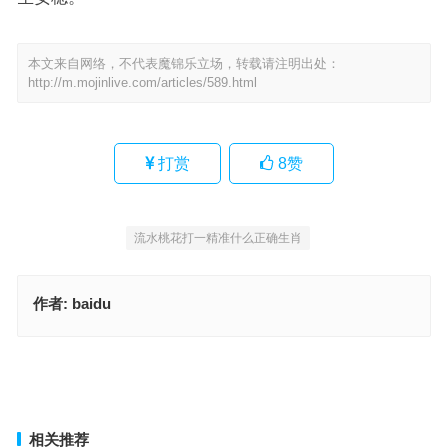
本文来自网络，不代表魔锦乐立场，转载请注明出处：
http://m.mojinlive.com/articles/589.html
打赏
8
赞
流水桃花打一精准什么正确生肖
作者:
baidu
徒乱人意猜一个生肖，词语释义与落实
流水桃花指代表是什么生肖，重点词语作答
上一篇
下一篇
相关推荐