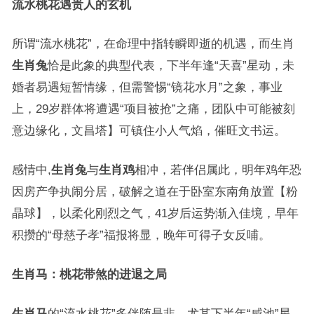
流水桃花遇贵人的玄机
所谓“流水桃花”，在命理中指转瞬即逝的机遇，而生肖
生肖兔
恰是此象的典型代表，下半年逢“天喜”星动，未
婚者易遇短暂情缘，但需警惕“镜花水月”之象，事业
上，29岁群体将遭遇“项目被抢”之痛，团队中可能被刻
意边缘化，文昌塔】可镇住小人气焰，催旺文书运。
感情中,
生肖兔
与
生肖鸡
相冲，若伴侣属此，明年鸡年恐
因房产争执闹分居，破解之道在于卧室东南角放置【粉
晶球】，以柔化刚烈之气，41岁后运势渐入佳境，早年
积攒的“母慈子孝”福报将显，晚年可得子女反哺。
生肖马：桃花带煞的进退之局
生肖马
的“流水桃花”多伴随是非，尤其下半年“咸池”星