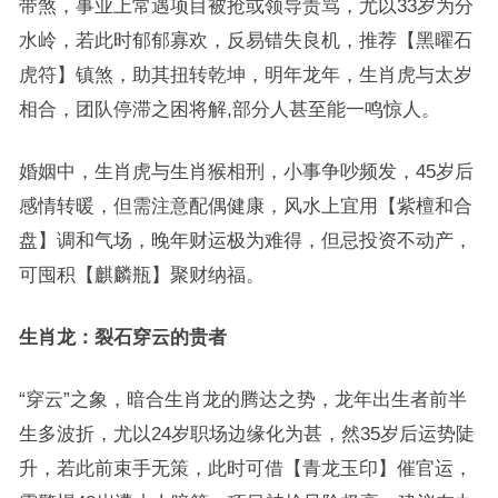
带煞，事业上常遇项目被抢或领导责骂，尤以33岁为分
水岭，若此时郁郁寡欢，反易错失良机，推荐【黑曜石
虎符】镇煞，助其扭转乾坤，明年龙年，生肖虎与太岁
相合，团队停滞之困将解,部分人甚至能一鸣惊人。
婚姻中，生肖虎与生肖猴相刑，小事争吵频发，45岁后
感情转暖，但需注意配偶健康，风水上宜用【紫檀和合
盘】调和气场，晚年财运极为难得，但忌投资不动产，
可囤积【麒麟瓶】聚财纳福。
生肖龙：裂石穿云的贵者
“穿云”之象，暗合生肖龙的腾达之势，龙年出生者前半
生多波折，尤以24岁职场边缘化为甚，然35岁后运势陡
升，若此前束手无策，此时可借【青龙玉印】催官运，