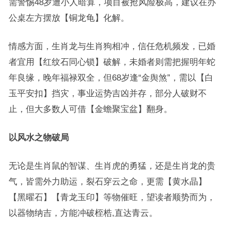
需警惕48岁遭小人暗算，项目被抢风险极高，建议在办
公桌左方摆放【铜龙龟】化解。
情感方面，生肖龙与生肖狗相冲，信任危机频发，已婚
者宜用【红纹石同心锁】破解，未婚者则需把握明年蛇
年良缘，晚年福禄双全，但68岁逢“金舆煞”，需以【白
玉平安扣】挡灾，事业运势吉凶并存，部分人破财不
止，但大多数人可借【金蟾聚宝盆】翻身。
以风水之物破局
无论是生肖鼠的智谋、生肖虎的勇猛，还是生肖龙的贵
气，皆需外力助运，裂石穿云之命，更需【黄水晶】
【黑曜石】【青龙玉印】等物催旺，望读者顺势而为，
以器物纳吉，方能冲破桎梏,直达青云。