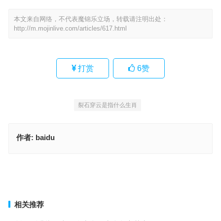
本文来自网络，不代表魔锦乐立场，转载请注明出处：
http://m.mojinlive.com/articles/617.html
打赏
6
赞
裂石穿云是指什么生肖
作者:
baidu
啼饥号寒指代表什么生肖，词语解释全面实施
使智使勇是指什么生肖，生肖成语释义揭晓
上一篇
下一篇
相关推荐