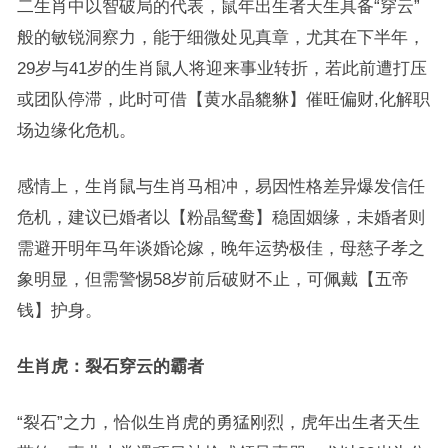
二生肖中以智破局的代表，鼠年出生者天生具备“穿云”
般的敏锐洞察力，能于细微处见真章，尤其在下半年，
29岁与41岁的生肖鼠人将迎来事业转折，若此前遭打压
或团队停滞，此时可借【黄水晶貔貅】催旺偏财,化解职
场边缘化危机。
感情上，生肖鼠与生肖马相冲，易因性格差异爆发信任
危机，建议已婚者以【粉晶鸳鸯】稳固姻缘，未婚者则
需避开明年马年谈婚论嫁，晚年运势极佳，母慈子孝之
象明显，但需警惕58岁前后破财不止，可佩戴【五帝
钱】护身。
生肖虎：裂石穿云的霸者
“裂石”之力，恰似生肖虎的勇猛刚烈，虎年出生者天生