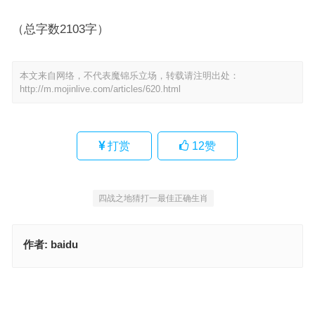
（总字数2103字）
本文来自网络，不代表魔锦乐立场，转载请注明出处：
http://m.mojinlive.com/articles/620.html
打赏
12
赞
四战之地猜打一最佳正确生肖
作者:
baidu
四战之地指是代表什么生肖，精选释义与落实
裂石穿云是什么生肖，成语释义报告
上一篇
下一篇