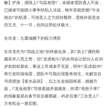
貅】护身，感情上\”马鼠相害\”，未婚者需防遇人不淑，
已婚者可能因小事争吵陷入冷战，晚年若能把握\”午未
相合\”的机遇，可借贵人之力扭转颓势，需格外留意农
历五月、十一月，此间运势起伏极大。
生肖龙：九重城阙下的权力博弈
生肖龙作为\”四战之地\”的终极化身，其\”辰土\”属性暗
藏吞并八荒之势，但\”龙虎相斗\”的命局会让部分人在30
岁前郁郁寡欢，事业上常感束手无策，明年\”辰戌相冲\”
将引发职场地震，团队中可能出现叛将倒戈，化解宜在
书房摆放【黄水晶洞】，以土生金稳固根基，婚姻方
面，\”龙兔相害\”导致婆媳矛盾频发，所谓\”母慈子孝\”
的假象最易在春节前后被戳破，45岁后逢\”三合贵人\”，
方有机会一展宏图。