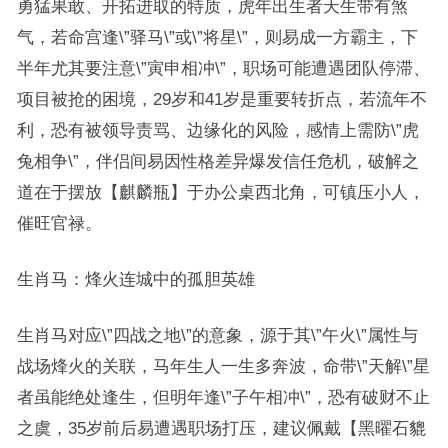
勇猛果敢、开拓进取的特质，虎年出生者天生带有煞
气，若命宫逢\”驿马\”或\”将星\”，则易成一方霸主，下
半年尤其要注意\”寅申相冲\”，职场可能遭遇团队停滞、
项目被抢的困境，29岁和41岁是重要转折点，若流年不
利，恐有被领导责骂、边缘化的风险，感情上需防\”虎
兔相争\”，伴侣间易因性格差异爆发信任危机，破解之
道在于摆放【麒麟瓶】于办公桌西北角，可镇压小人，
催旺官禄。
生肖马：烽火连城中的孤胆英雄
生肖马对应\”四战之地\”的意象，源于其\”午火\”属性与
战场烽火的关联，马年生人一生多奔波，命带\”天解\”星
者虽能绝处逢生，但明年逢\”子午相冲\”，恐有破财不止
之虞，35岁前后易遭遇职场打压，建议佩戴【黑曜石貔