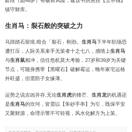
龄段（如48岁）有破财风险，建议书房悬挂【五帝钱】
镇守财库。
生肖马：裂石般的突破之力
马蹄踏石留痕,暗合「裂石」刚劲。
生肖马
下半年职场恐
遭打压，人际关系束手无策者十之七八，感情上
生肖马
与
生肖鼠
相冲，信任危机莫大考验，27岁和39岁为关键
节点，可随身携带【黑曜石】破解霉运，晚年家宅运格
外旺盛，但需防子女缘薄。
运势之说吉凶并存,无论
生肖虎
的锋芒、
生肖龙
的机遇还
是
生肖马
的坎坷，皆需以【朱砂手串】为引，既保平安
又聚财源，命理示警不可轻视，风水化解方为上策。