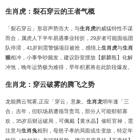
生肖虎：裂石穿云的王者气概
「裂石穿云」形容声势浩大，与
生肖虎
的威猛特性不谋
而合，属虎人下半年易遇事业转折，29岁者可能面临团
队停滞，41岁则需警惕项目被抢，感情上
生肖虎
与
生肖
猴
相冲，小事争吵频发，建议卧室摆放【麒麟瓶】化解
冲煞，晚年运势极为难得，早年积累将在此阶段爆发。
生肖龙：穿云破雾的腾飞之势
龙能腾云驾雾,正应「穿云」意象。
生肖龙
明年逢「三
合」吉年，但职场易遭领导责骂，部分人可能郁郁寡
欢，35岁后财运破局，可佩戴【黄水晶】催旺官禄，需
注意与
生肖兔
相刑，母慈子孝的局面或生变故，特定年