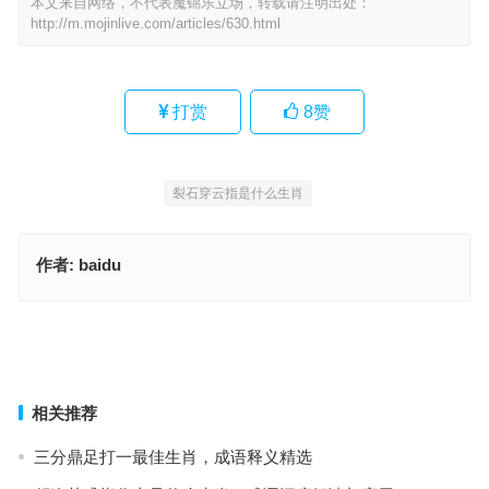
本文来自网络，不代表魔锦乐立场，转载请注明出处：
http://m.mojinlive.com/articles/630.html
打赏
8
赞
裂石穿云指是什么生肖
作者:
baidu
裂石穿云指是代表什么生肖，生肖文化释义与要点
使智使勇指什么生肖，生肖文化释义与要点
上一篇
下一篇
相关推荐
三分鼎足打一最佳生肖，成语释义精选