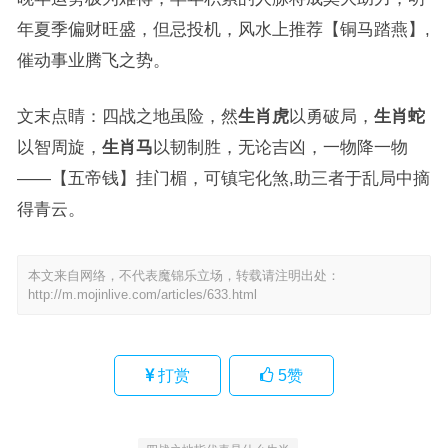
年夏季偏财旺盛，但忌投机，风水上推荐【铜马踏燕】,
催动事业腾飞之势。
文末点睛：四战之地虽险，然
生肖虎
以勇破局，
生肖蛇
以智周旋，
生肖马
以韧制胜，无论吉凶，一物降一物
——【五帝钱】挂门楣，可镇宅化煞,助三者于乱局中摘
得青云。
本文来自网络，不代表魔锦乐立场，转载请注明出处：
http://m.mojinlive.com/articles/633.html
打赏
5
赞