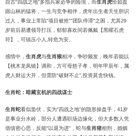
自古“四战之地”多指兵家必争的险境，而
生肖虎
恰如盘
踞山林的猛将，一生与竞争相伴，虎年出生者天生胆识
过人，事业上常陷“项目被抢”“团队停滞”之困，尤其29
岁前后易遭领导打压，郁郁寡欢间若佩戴【黑曜石虎
符】，可镇压小人,转危为安。
感情中，
生肖虎
与
生肖猴
相冲，争吵频发，晚年若能以
【桃木龙凤镜】调和，方可母慈子孝，明年甲辰年，属
虎人财运大开，但需防“破财不止”,投资莫贪快钱。
生肖蛇：暗藏玄机的四战谋士
生肖蛇
看似蛰伏，实为“四战之地”的隐形操盘手，41岁
是事业分水岭，部分人遭遇职场边缘化，但大多数人凭
借缜密心思，反能“以退为进”，蛇与
生肖猪
相刑，婚姻