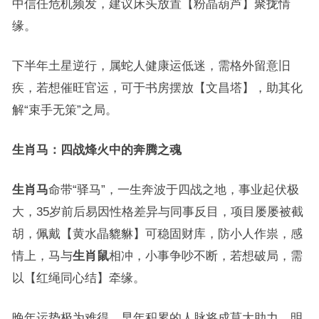
中信任危机频发，建议床头放置【粉晶葫芦】聚拢情
缘。
下半年土星逆行，属蛇人健康运低迷，需格外留意旧
疾，若想催旺官运，可于书房摆放【文昌塔】，助其化
解“束手无策”之局。
生肖马：四战烽火中的奔腾之魂
生肖马
命带“驿马”，一生奔波于四战之地，事业起伏极
大，35岁前后易因性格差异与同事反目，项目屡屡被截
胡，佩戴【黄水晶貔貅】可稳固财库，防小人作祟，感
情上，马与
生肖鼠
相冲，小事争吵不断，若想破局，需
以【红绳同心结】牵缘。
晚年运势极为难得，早年积累的人脉将成莫大助力，明