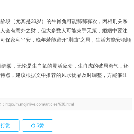
龄段（尤其是33岁）的生肖兔可能郁郁寡欢，因相刑关系
分人会有意外之财，但大多数人可能束手无策，婚姻中要注
可保家宅平安，晚年若能避开“荆曲”之局，生活方能安稳顺
雨绸缪，无论是生肖鼠的灵活应变，生肖虎的破局勇气，还
理特点，建议根据文中推荐的风水物品及时调整，方能催旺
处：
http://m.mojinlive.com/articles/638.html
打赏
5
赞