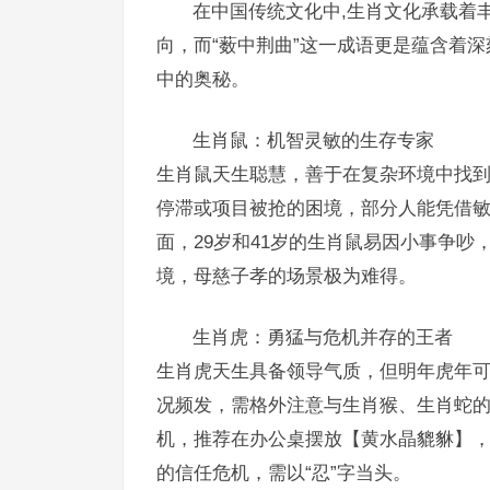
在中国传统文化中,生肖文化承载着
向，而“薮中荆曲”这一成语更是蕴含着
中的奥秘。
生肖鼠：机智灵敏的生存专家
生肖鼠天生聪慧，善于在复杂环境中找
停滞或项目被抢的困境，部分人能凭借
面，29岁和41岁的生肖鼠易因小事争
境，母慈子孝的场景极为难得。
生肖虎：勇猛与危机并存的王者
生肖虎天生具备领导气质，但明年虎年可
况频发，需格外注意与生肖猴、生肖蛇的
机，推荐在办公桌摆放【黄水晶貔貅】
的信任危机，需以“忍”字当头。