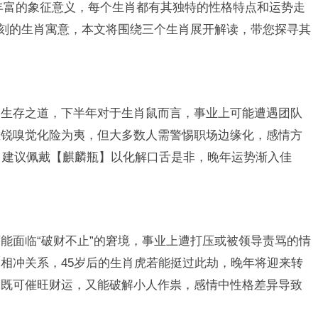
丰富的象征意义，每个生肖都有其独特的性格特点和运势走
深刻的生肖寓意，本文将围绕三个生肖展开解读，带您探寻其
到生存之道，下半年对于生肖鼠而言，事业上可能遭遇团队
敏锐嗅觉化险为夷，但大多数人需警惕职场边缘化，感情方
吵，建议佩戴【麒麟瓶】以化解口舌是非，晚年运势渐入佳
能面临“破财不止”的窘境，事业上遭打压或被领导责骂的情
相冲关系，45岁后的生肖虎若能挺过此劫，晚年将迎来转
，既可催旺财运，又能破解小人作祟，感情中性格差异导致