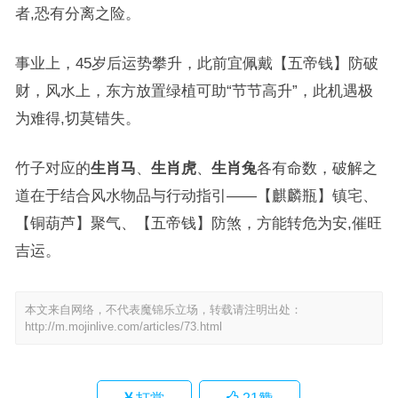
者,恐有分离之险。
事业上，45岁后运势攀升，此前宜佩戴【五帝钱】防破
财，风水上，东方放置绿植可助“节节高升”，此机遇极
为难得,切莫错失。
竹子对应的
生肖马
、
生肖虎
、
生肖兔
各有命数，破解之
道在于结合风水物品与行动指引——【麒麟瓶】镇宅、
【铜葫芦】聚气、【五帝钱】防煞，方能转危为安,催旺
吉运。
本文来自网络，不代表魔锦乐立场，转载请注明出处：
http://m.mojinlive.com/articles/73.html