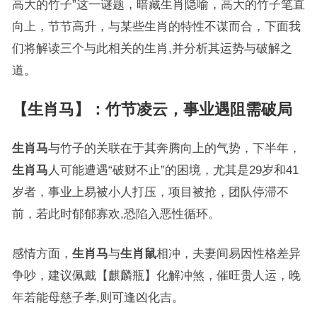
高大的竹子”这一谜题，暗藏生肖隐喻，高大的竹子笔直
向上，节节高升，与某些生肖的特性不谋而合，下面我
们将解读三个与此相关的生肖,并分析其运势与破解之
道。
【生肖马】：竹节凌云，事业遇阻需破局
生肖马
与竹子的关联在于其奔腾向上的气势，下半年，
生肖马
人可能遭遇“破财不止”的困境，尤其是29岁和41
岁者，事业上易被小人打压，项目被抢，团队停滞不
前，若此时郁郁寡欢,恐陷入恶性循环。
感情方面，
生肖马
与
生肖鼠
相冲，夫妻间易因性格差异
争吵，建议佩戴【麒麟瓶】化解冲煞，催旺贵人运，晚
年若能母慈子孝,则可逢凶化吉。