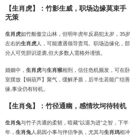
【生肖虎】：竹影生威，职场边缘莫束手
无策
生肖虎
如竹般傲立山林，但明年虎年反易犯太岁，35岁
左右的
生肖虎
人，可能遭遇领导责骂、职场边缘化，部
分人可凭胆识逆袭,但大多数人需格外谨慎。
婚姻中，
生肖虎
与
生肖猴
相刑，信任危机频发，可在卧
室摆放【铜葫芦】聚气，缓解矛盾，后半生若能广结善
缘,事业仍有转机。
【生肖兔】：竹径通幽，感情坎坷待转机
生肖兔
与竹子共通的柔韧，暗藏“以退为进”之智，下半
年，
生肖兔
人易因小事与伴侣争执，尤其与
生肖鸡
相冲