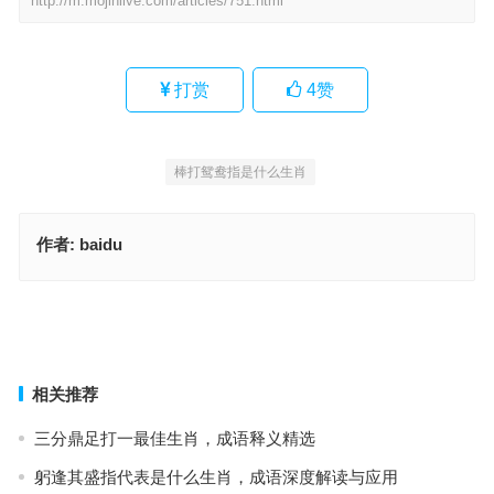
http://m.mojinlive.com/articles/751.html
打赏
4
赞
棒打鸳鸯指是什么生肖
作者:
baidu
入吾彀中（望尘莫及）指代表什么生肖，生肖释义落实
碧血丹心指是代表什么生肖，重点词语作答
上一篇
下一篇
相关推荐
三分鼎足打一最佳生肖，成语释义精选
躬逢其盛指代表是什么生肖，成语深度解读与应用