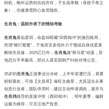
转机，晚年运势则吉凶并存，子女虽孝顺（母慈子孝之
象），但健康需防心血管隐疾。
生肖兔：温软外表下的情劫考验
生肖兔
看似柔弱，命盘却暗藏“卯酉相冲”的激烈格局，
所谓“棒打鸳鸯”，于兔而言多指外力干预或自身优柔寡
断错失良缘，2025乙巳年，
生肖兔
逢“驿马星”动荡，异
地恋分手率极高，部分人甚至因财产纠纷对簿公堂。
35岁的
生肖兔
正值事业分水岭，上半年若遭打压，莫要
郁郁寡欢，可借【文昌塔】催旺文曲星，尤其适合从事
创意行业者，团队停滞时，建议主动申请调岗，避开与
生肖鸡
领导的直接冲突（酉卯相冲），明年夏季，偏财
运极为难得，可关注地产投资。