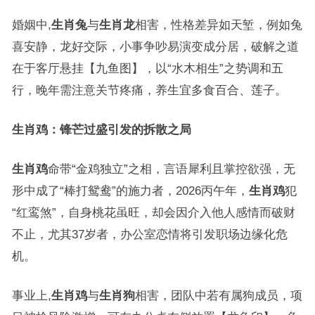
婚姻中,
生肖兔
与
生肖龙
相害，性格差异如天堑，例如兔
喜安静，龙好交际，小事争吵易演变成分居，破解之道
在于客厅悬挂【九鱼图】，以“水木相生”之势调和五
行，晚年需注意关节疼痛，养生宜多食百合、莲子。
生肖鸡：锋芒过盛引发的拆散之局
生肖鸡
命带“金鸡独立”之相，言语犀利且掌控欲强，无
形中成了“棒打鸳鸯”的施力者，2026丙午年，
生肖鸡
犯
“红鸾煞”，自身桃花虽旺，却会因介入他人感情而破财
不止，尤其37岁者，办公室恋情将引发职场边缘化危
机。
事业上,
生肖鸡
与
生肖狗
相害，团队中若有属狗成员，项