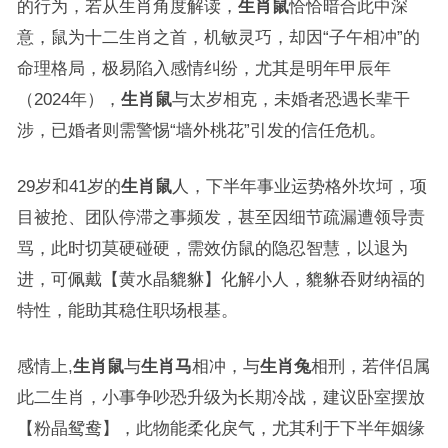
的行为，若从生肖角度解读，
生肖鼠
恰恰暗合此中深
意，鼠为十二生肖之首，机敏灵巧，却因“子午相冲”的
命理格局，极易陷入感情纠纷，尤其是明年甲辰年
（2024年），
生肖鼠
与太岁相克，未婚者恐遇长辈干
涉，已婚者则需警惕“墙外桃花”引发的信任危机。
29岁和41岁的
生肖鼠
人，下半年事业运势格外坎坷，项
目被抢、团队停滞之事频发，甚至因细节疏漏遭领导责
骂，此时切莫硬碰硬，需效仿鼠的隐忍智慧，以退为
进，可佩戴【黄水晶貔貅】化解小人，貔貅吞财纳福的
特性，能助其稳住职场根基。
感情上,
生肖鼠
与
生肖马
相冲，与
生肖兔
相刑，若伴侣属
此二生肖，小事争吵恐升级为长期冷战，建议卧室摆放
【粉晶鸳鸯】，此物能柔化戾气，尤其利于下半年姻缘