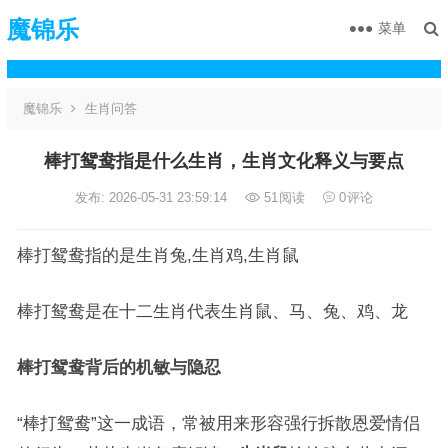
魔锦乐
菜单
魔锦乐
生肖问答
棒打鸳鸯指是什么生肖，生肖文化释义与要点
发布: 2026-05-31 23:59:14
51
阅读
0
评论
棒打鸳鸯指的是生肖兔,生肖鸡,生肖鼠
棒打鸳鸯是在十二生肖代表生肖鼠、马、兔、鸡、龙
棒打鸳鸯背后的机敏与隐忍
“棒打鸳鸯”这一成语，常被用来形容强行拆散恩爱情侣