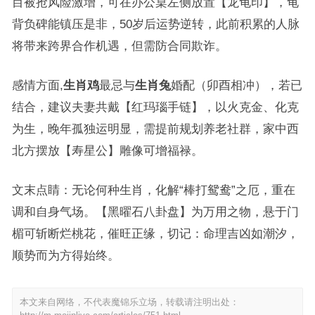
目被抢风险激增，可在办公桌左侧放置【龙龟印】，龟
背负碑能镇压是非，50岁后运势逆转，此前积累的人脉
将带来跨界合作机遇，但需防合同欺诈。
感情方面,
生肖鸡
最忌与
生肖兔
婚配（卯酉相冲），若已
结合，建议夫妻共戴【红玛瑙手链】，以火克金、化克
为生，晚年孤独运明显，需提前规划养老社群，家中西
北方摆放【寿星公】雕像可增福禄。
文末点睛：无论何种生肖，化解“棒打鸳鸯”之厄，重在
调和自身气场。【黑曜石八卦盘】为万用之物，悬于门
楣可斩断烂桃花，催旺正缘，切记：命理吉凶如潮汐，
顺势而为方得始终。
本文来自网络，不代表魔锦乐立场，转载请注明出处：