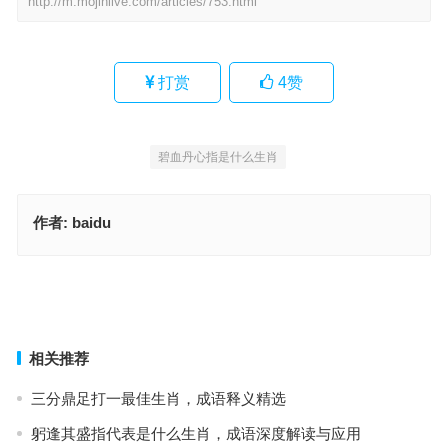
http://m.mojinlive.com/articles/753.html
打赏
4
赞
碧血丹心指是什么生肖
作者:
baidu
碧血丹心指是代表什么生肖，重点词语作答
珠光宝气一身新，信息释义普及
上一篇
下一篇
相关推荐
三分鼎足打一最佳生肖，成语释义精选
躬逢其盛指代表是什么生肖，成语深度解读与应用