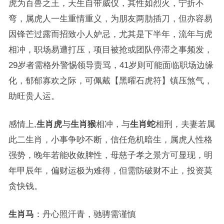
虎为百兽之王，天生自带威仪，其性如烈火，宁折不
弯，属虎人一生重情重义，为朋友两肋插刀，但亦容易
因锋芒过露而招致小人妒忌，尤其是下半年，流年与虎
相冲，职场易遭打压，项目被抢或团队停滞之事频发，
29岁者需格外警惕领导责骂，41岁则可能面临职场边缘
化，郁郁寡欢之际，可佩戴【黑曜石虎符】镇压煞气，
助旺贵人运。
感情上,
生肖虎
与
生肖猴
相冲，与
生肖蛇
相刑，夫妻若属
此二生肖，小事争吵不断，信任危机暗生，属虎人性格
强势，晚年若能收敛脾性，母慈子孝之景方可显现，明
年甲辰年，偏财运极为难得，但需防破财不止，投资莫
贪快钱。
生肖马
：丹心照汗青，驰骋需谨慎