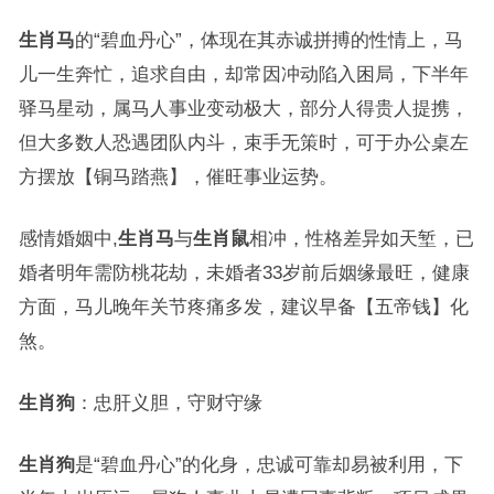
生肖马
的“碧血丹心”，体现在其赤诚拼搏的性情上，马
儿一生奔忙，追求自由，却常因冲动陷入困局，下半年
驿马星动，属马人事业变动极大，部分人得贵人提携，
但大多数人恐遇团队内斗，束手无策时，可于办公桌左
方摆放【铜马踏燕】，催旺事业运势。
感情婚姻中,
生肖马
与
生肖鼠
相冲，性格差异如天堑，已
婚者明年需防桃花劫，未婚者33岁前后姻缘最旺，健康
方面，马儿晚年关节疼痛多发，建议早备【五帝钱】化
煞。
生肖狗
：忠肝义胆，守财守缘
生肖狗
是“碧血丹心”的化身，忠诚可靠却易被利用，下