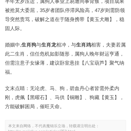
半年太岁压运，属狗人事业上易遭同事背叛，项目成果
被抢莫大委屈，35岁者团队停滞风险高，47岁则需防领
导突然责骂，破解之道在于随身携带【黄玉犬雕】，稳
固人际。
婚姻中,
生肖狗
与
生肖龙
相冲，与
生肖鸡
相害，夫妻若属
此二生肖，信任危机如影随形，属狗人晚年财运亨通，
但需注意子女缘薄，建议卧室悬挂【八宝葫芦】聚气纳
福。
文末点睛：无论虎、马、狗，碧血丹心者皆需外柔内
刚，虎佩【黑曜石】、马供【铜雕】、狗藏【黄玉】，
方能破解困局，催旺天命。
本文来自网络，不代表魔锦乐立场，转载请注明出处：