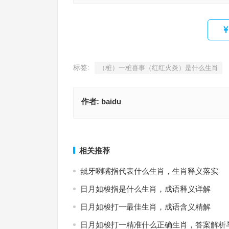
标签:
（桩）一桩喜事（红红火炎）是什么生肖
作者:
baidu
一曲阳光（白璧黄金天尺五）四山多风溪水急指代
生肖，成语释义与阐释要点
今期生肖最好查，重点
上一篇
相关推荐
龇牙咧嘴指代表什么生肖，生肖释义落实
日月如梭指是什么生肖，成语释义详解
日月如梭打一最佳生肖，成语含义精解
日月如梭打一精准什么正确生肖，答案解析