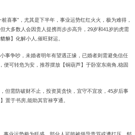
一桩喜事”，尤其是下半年，事业运势红红火火，极为难得，
但大多数人会因贵人提携而步步高升，29岁和41岁的虎需
貔貅】化解小人,催旺财运。
小事争吵，未婚者明年有望遇正缘，已婚者则需避免信任
”，便可转危为安，推荐摆放【铜葫芦】于卧室东南角,稳固
，但需防破财不止，投资莫贪快，宜守不宜攻，45岁后事
】置于书房,能助其官禄亨通。
”，事业运势极为旺盛，部分人可能被领导责骂或遭打压，郁