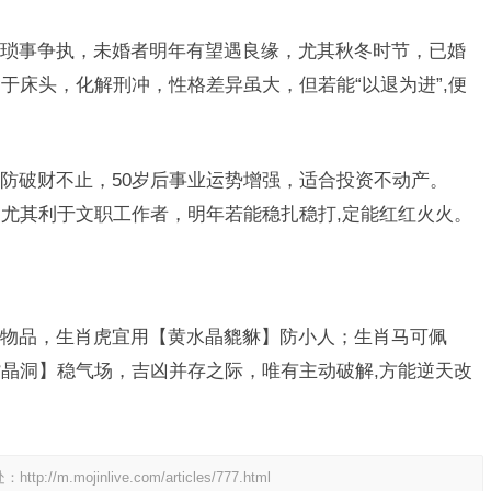
琐事争执，未婚者明年有望遇良缘，尤其秋冬时节，已婚
于床头，化解刑冲，性格差异虽大，但若能“以退为进”,便
防破财不止，50岁后事业运势增强，适合投资不动产。
尤其利于文职工作者，明年若能稳扎稳打,定能红红火火。
物品，生肖虎宜用【黄水晶貔貅】防小人；生肖马可佩
晶洞】稳气场，吉凶并存之际，唯有主动破解,方能逆天改
处：
http://m.mojinlive.com/articles/777.html