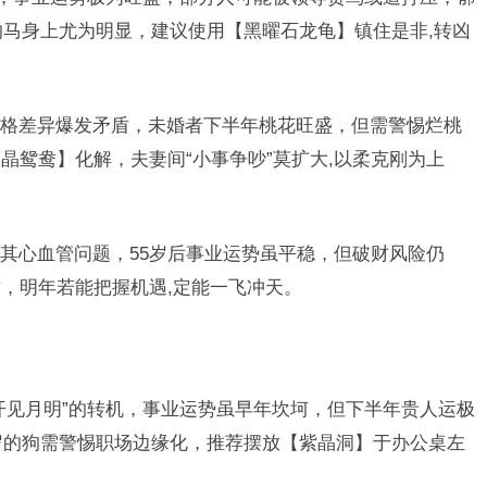
的马身上尤为明显，建议使用【黑曜石龙龟】镇住是非,转凶
格差异爆发矛盾，未婚者下半年桃花旺盛，但需警惕烂桃
晶鸳鸯】化解，夫妻间“小事争吵”莫扩大,以柔克刚为上
其心血管问题，55岁后事业运势虽平稳，但破财风险仍
，明年若能把握机遇,定能一飞冲天。
开见月明”的转机，事业运势虽早年坎坷，但下半年贵人运极
9岁的狗需警惕职场边缘化，推荐摆放【紫晶洞】于办公桌左