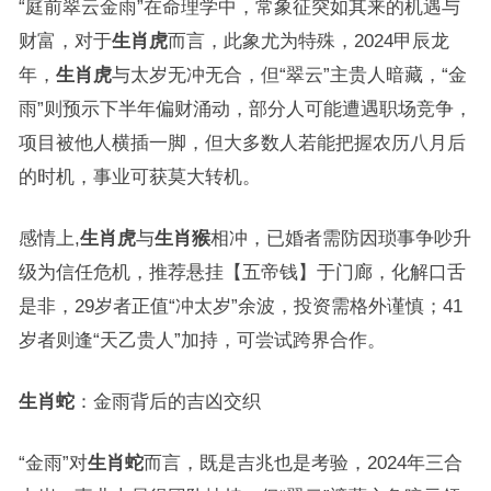
“庭前翠云金雨”在命理学中，常象征突如其来的机遇与
财富，对于
生肖虎
而言，此象尤为特殊，2024甲辰龙
年，
生肖虎
与太岁无冲无合，但“翠云”主贵人暗藏，“金
雨”则预示下半年偏财涌动，部分人可能遭遇职场竞争，
项目被他人横插一脚，但大多数人若能把握农历八月后
的时机，事业可获莫大转机。
感情上,
生肖虎
与
生肖猴
相冲，已婚者需防因琐事争吵升
级为信任危机，推荐悬挂【五帝钱】于门廊，化解口舌
是非，29岁者正值“冲太岁”余波，投资需格外谨慎；41
岁者则逢“天乙贵人”加持，可尝试跨界合作。
生肖蛇
：金雨背后的吉凶交织
“金雨”对
生肖蛇
而言，既是吉兆也是考验，2024年三合