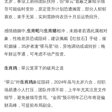
太岁，事业上易得团队扶持，但“翠云”遮蔽之象暗示领
导可能临时变卦，原定晋升计划恐遭搁置，部分人郁郁
寡欢，束手无策，实则需静待农历十月后运势回升。
感情婚姻中,
生肖蛇
与
生肖猪
相冲，未婚者若遇此属相对
象，性格差异恐成阻碍，建议佩戴【红纹石】手链，催
旺姻缘，35岁者逢“驿马星”动，异地调动或成转折；晚
年财运亨通，可考虑不动产投资。
生肖鸡
：翠云笼罩下的破局之道
“翠云”对
生肖鸡
象征阻碍，2024年虽与太岁六合，但职
场易遭小人打压，团队停滞不前，上半年尤其注意文件
细节，避免被领导责骂。“金雨”预示明年乙巳年将迎偏
财高峰，可提前布局副业。