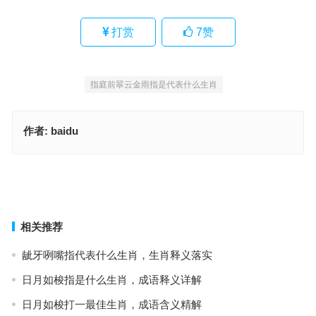
打赏
7
赞
指庭前翠云金雨指是代表什么生肖
作者:
baidu
心满意足指是代表什么生肖，成语释义报告
指庭前翠云金雨，精选释义与落实
上一篇
下一篇
相关推荐
龇牙咧嘴指代表什么生肖，生肖释义落实
日月如梭指是什么生肖，成语释义详解
日月如梭打一最佳生肖，成语含义精解