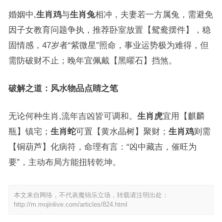
婚姻中,
生肖鸡
与
生肖兔
相冲，夫妻若一方属兔，需避免
因子女教育问题争执，推荐卧室放置【鸳鸯摆件】，稳
固情感，47岁者“紫微星”照命，事业运势极为难得，但
需防破财不止；晚年宜佩戴【黑曜石】挡煞。
破解之道：风水物品点睛之笔
无论何种生肖,流年吉凶皆可调和。
生肖虎
宜用【麒麟
瓶】镇宅；
生肖蛇
可置【黄水晶树】聚财；
生肖鸡
则需
【铜葫芦】化病符，命理有言：“凶中藏吉，催旺为
要”，主动布局方能扭转乾坤。
本文来自网络，不代表魔锦乐立场，转载请注明出处：
http://m.mojinlive.com/articles/824.html