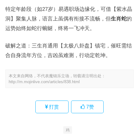
特定年龄段（如27岁）易遇职场边缘化，可借【紫水晶
洞】聚集人脉，语言上虽偶有衔接不流畅，但
生肖蛇
的
运势始终如蛇行蜿蜒，终将一飞冲天。
破解之道：三生肖通用【太极八卦盘】镇宅，催旺需结
合自身流年方位，吉凶虽难测，行动定乾坤。
本文来自网络，不代表魔锦乐立场，转载请注明出处：
http://m.mojinlive.com/articles/838.html
打赏
7
赞
鸡