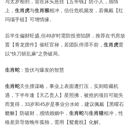
与太岁相刑，需在床头悬挂【五帝钱】防小人，感情
上，
生肖虎
与
生肖猴
相冲，信任危机频发，若佩戴【红
玛瑙手链】可增情缘。
后半生偏财旺盛,但49岁时需防投资陷阱，推荐在书房放
置【青龙摆件】催旺官禄，若团队停滞不前，
生肖虎
需
以“快刀斩乱麻”之势破局。
生肖蛇
：蛰伏与爆发的智慧
生肖蛇
天生擅谋略，事业上表面遭打压，实则暗藏机
遇，下半年逢【天乙贵人】星照拂，被抢的项目可能失
而复得，33岁和45岁是事业分水岭，建议佩戴【黑曜石
貔貅】防破财，感情婚姻中，
生肖蛇
与
生肖猪
相冲，性
格差异导致晚年孤独，需用【鸳鸯枕】化解。