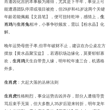
肖逢凶化吉的本事极为难得，尤其是下半年，事业上可
能遭遇团队停滞或项目被抢，但29岁和41岁这两个关键
年龄若能佩戴【文昌笔】，便可扭转乾坤，感情上，
生
肖鸡
与
生肖兔
相冲，小事争吵频发，需以【粉水晶】化
解。
晚年运势母慈子孝,但早年破财不止，建议在办公桌左方
摆放【黄水晶聚宝盆】，若遇职场边缘化，莫要郁郁寡
欢，
生肖鸡
天生自带贵人缘，明年蛇年逢三合，机遇格
外多。
生肖虎
：大起大落的丛林法则
生肖虎
性格刚烈，事业运势吉凶并存，部分人遭领导责
骂后束手无策，但大多数人35岁后迎来转折，明年龙年