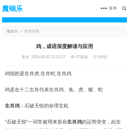
魔锦乐
菜单
魔锦乐
生肖问答
鸡，成语深度解读与应用
发布: 2026-06-02 23:51:57
57
阅读
0
评论
鸡指的是生肖虎,生肖蛇,生肖鸡
鸡是在十二生肖代表生肖鸡、兔、虎、猴、蛇
生肖鸡
：石破天惊的命理玄机
“石破天惊”一词常被用来形容
生肖鸡
的运势突变，此生