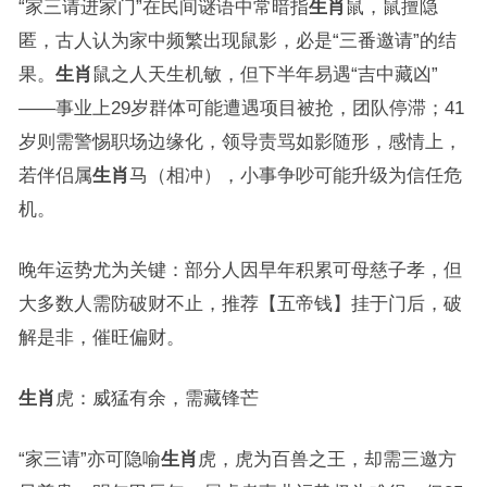
“家三请进家门”在民间谜语中常暗指
生肖
鼠，鼠擅隐
匿，古人认为家中频繁出现鼠影，必是“三番邀请”的结
果。
生肖
鼠之人天生机敏，但下半年易遇“吉中藏凶”
——事业上29岁群体可能遭遇项目被抢，团队停滞；41
岁则需警惕职场边缘化，领导责骂如影随形，感情上，
若伴侣属
生肖
马（相冲），小事争吵可能升级为信任危
机。
晚年运势尤为关键：部分人因早年积累可母慈子孝，但
大多数人需防破财不止，推荐【五帝钱】挂于门后，破
解是非，催旺偏财。
生肖
虎：威猛有余，需藏锋芒
“家三请”亦可隐喻
生肖
虎，虎为百兽之王，却需三邀方