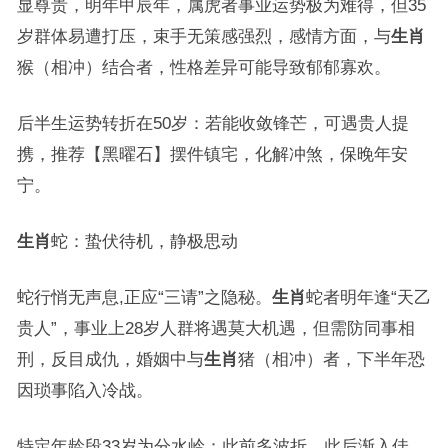
显尊贵，明年甲辰年，属虎者事业运势极为难得，但35
岁群体易遭打压，束手无策感强烈，感情方面，与
生肖
猴（相冲）结合者，性格差异可能导致郁郁寡欢。
后半生运势转折在50岁：若能收敛锋芒，可遇贵人提
携，推荐【黑曜石】摆件镇宅，化解冲煞，保晚年安
宁。
生肖
蛇：蛰伏待机，静极思动
蛇行悄无声息,正应“三请”之隐秘。
生肖
蛇者明年逢“天乙
贵人”，事业上28岁人群将遇莫大机遇，但需防同事相
刑，反目成仇，婚姻中与
生肖
猪（相冲）者，下半年恐
因琐事陷入冷战。
特定年龄段33岁为分水岭：此前多波折，此后渐入佳