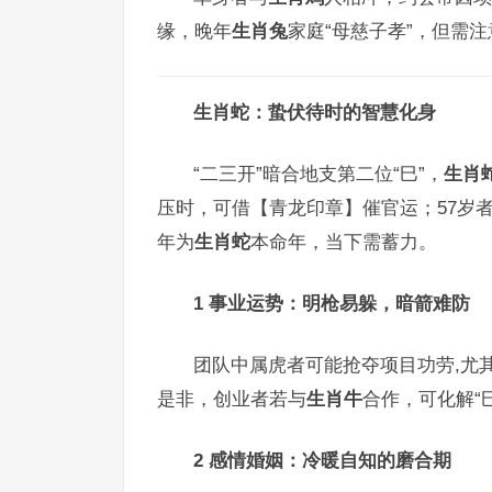
缘，晚年
生肖兔
家庭“母慈子孝”，但需
生肖蛇：蛰伏待时的智慧化身
“二三开”暗合地支第二位“巳”，
生肖
压时，可借【青龙印章】催官运；57岁
年为
生肖蛇
本命年，当下需蓄力。
1 事业运势：明枪易躲，暗箭难防
团队中属虎者可能抢夺项目功劳,尤
是非，创业者若与
生肖牛
合作，可化解“
2 感情婚姻：冷暖自知的磨合期