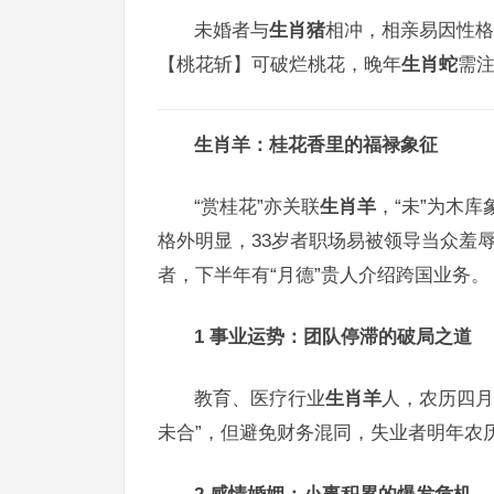
未婚者与
生肖猪
相冲，相亲易因性格
【桃花斩】可破烂桃花，晚年
生肖蛇
需
生肖羊：桂花香里的福禄象征
“赏桂花”亦关联
生肖羊
，“未”为木库
格外明显，33岁者职场易被领导当众羞
者，下半年有“月德”贵人介绍跨国业务。
1 事业运势：团队停滞的破局之道
教育、医疗行业
生肖羊
人，农历四月
未合”，但避免财务混同，失业者明年农