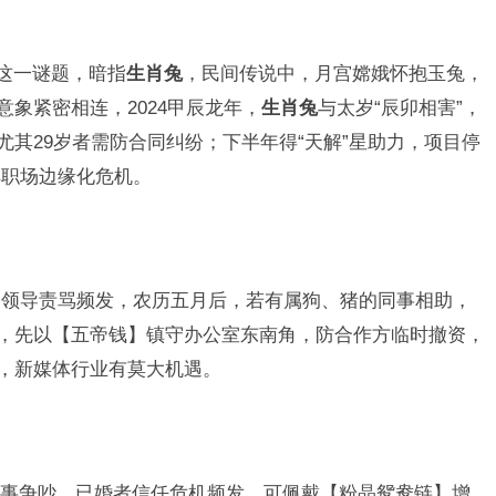
”这一谜题，暗指
生肖兔
，民间传说中，月宫嫦娥怀抱玉兔，
”意象紧密相连，2024甲辰龙年，
生肖兔
与太岁“辰卯相害”，
尤其29岁者需防合同纠纷；下半年得“天解”星助力，项目停
解职场边缘化危机。
，领导责骂频发，农历五月后，若有属狗、猪的同事相助，
展，先以【五帝钱】镇守办公室东南角，防合作方临时撤资，
动，新媒体行业有莫大机遇。
事争吵，已婚者信任危机频发，可佩戴【粉晶鸳鸯链】增