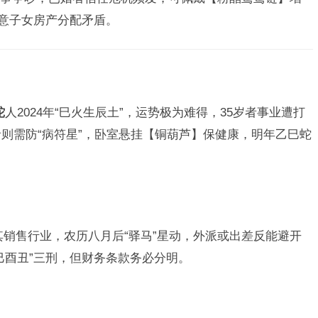
注意子女房产分配矛盾。
蛇
人2024年“巳火生辰土”，运势极为难得，35岁者事业遭打
者则需防“病符星”，卧室悬挂【铜葫芦】保健康，明年乙巳蛇
其销售行业，农历八月后“驿马”星动，外派或出差反能避开
巳酉丑”三刑，但财务条款务必分明。