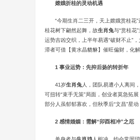
嫦娥折桂的灵动机遇
“今期生肖二三开，天上嫦娥赏桂花
桂花树下翩然起舞，故
生肖兔
与“赏桂花
运势吉凶交织，上半年易遇“破财不止”，
滞者可借【黄水晶貔貅】催旺偏财，化
1 事业运势：先抑后扬的转折年
41岁
生肖兔
人，团队易遭小人离间
可扭转“束手无策”局面，创业者莫急拓
部分人虽郁郁寡欢，但秋季后“文昌”星
2 感情婚姻：需解“卯酉相冲”之厄
单身者与
生肖鸡
人相冲，约会常因琐