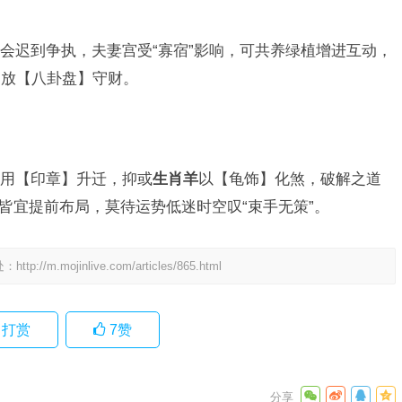
会迟到争执，夫妻宫受“寡宿”影响，可共养绿植增进互动，
箱放【八卦盘】守财。
用【印章】升迁，抑或
生肖羊
以【龟饰】化煞，破解之道
三者皆宜提前布局，莫待运势低迷时空叹“束手无策”。
处：
http://m.mojinlive.com/articles/865.html
打赏
7
赞