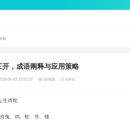
策略
三开，成语阐释与应用策略
026-06-03 23:02:07
35
阅读
0
评论
,生肖蛇
肖兔、鸡、蛇、牛、猪