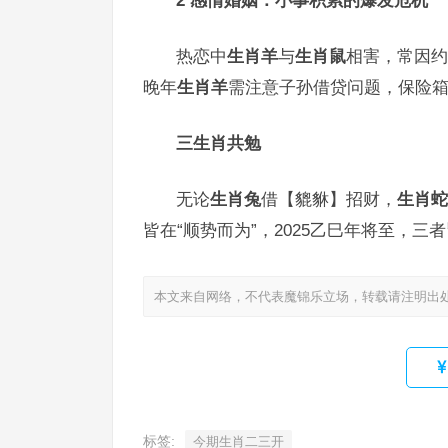
2 感情婚姻：小事积累的爆发危机
热恋中
生肖羊
与
生肖鼠
相害，常因约
晚年
生肖羊
需注意子孙借贷问题，保险
三生肖共勉
无论
生肖兔
借【貔貅】招财，
生肖蛇
皆在“顺势而为”，2025乙巳年将至，
本文来自网络，不代表魔锦乐立场，转载请注明出
标签:
今期生肖二三开