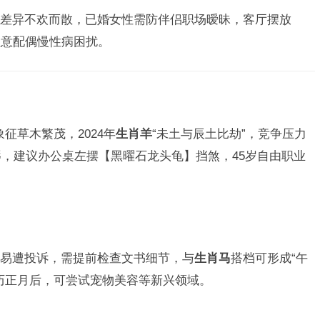
差异不欢而散，已婚女性需防伴侣职场暧昧，客厅摆放
注意配偶慢性病困扰。
象征草木繁茂，2024年
生肖羊
“未土与辰土比劫”，竞争压力
辱，建议办公桌左摆【黑曜石龙头龟】挡煞，45岁自由职业
易遭投诉，需提前检查文书细节，与
生肖马
搭档可形成“午
历正月后，可尝试宠物美容等新兴领域。