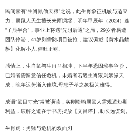
民间素有“生肖鼠偷天粮”之说，此生肖象征机敏与适应
力，属鼠人天生擅长未雨绸缪，明年甲辰年（2024）逢
“子辰半合”，事业上将遇“先阻后通”之局，29岁者易遭
团队停滞，41岁则需防项目被抢，建议佩戴【黄水晶貔
貅】化解小人,催旺正财。
感情上，生肖鼠与生肖马相冲，下半年恐因琐事争吵，
已婚者需留意信任危机，未婚者若遇生肖猴则姻缘天
成，晚年运势渐入佳境,母慈子孝之象极为难得。
成语“鼠目寸光”常被误读，实则暗喻属鼠人需规避短期
利益，破解之道在于书房摆放【文昌塔】,助长远谋划。
生肖虎：勇猛与危机的双面刃