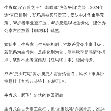
生肖虎为“百兽之王”，却暗藏“虎落平阳”之险，2024年
逢“寅巳相刑”，职场易被领导责骂，团队中才华束手无
策，36岁者事业遭打压，48岁恐遇职场边缘化，建议办
公桌左位放置【铜虎印】镇煞。
婚姻中，生肖虎与生肖蛇相刑，性格差异令小事升级，
若配偶为生肖狗，反能化刑为合，明年秋季是感情转折
点，破财不止者宜佩戴【红玛瑙手串】稳固情缘。
成语“虎头蛇尾”警示属虎人需善始善终，风水上推荐卧
室悬挂【九宫八卦镜】,化解刑冲。
生肖龙：腾飞与蛰伏的轮回宿命
生肖龙自古为帝王象征，但“龙困浅滩”亦属常态，2024