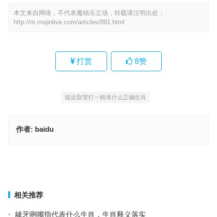
本文来自网络，不代表魔锦乐立场，转载请注明出处：
http://m.mojinlive.com/articles/891.html
打赏
8
赞
能近取譬打一精准什么正确生肖
作者:
baidu
擂鼓鸣金指是代表什么生肖，词语解释全面实施
能近取譬指代表什么生肖，词汇释义与详细解答
上一篇
下一篇
相关推荐
龇牙咧嘴指代表什么生肖，生肖释义落实