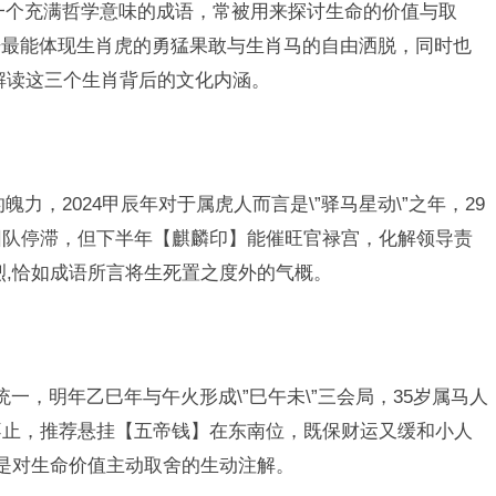
是一个充满哲学意味的成语，常被用来探讨生命的价值与取
语最能体现生肖虎的勇猛果敢与生肖马的自由洒脱，同时也
解读这三个生肖背后的文化内涵。
魄力，2024甲辰年对于属虎人而言是\”驿马星动\”之年，29
团队停滞，但下半年【麒麟印】能催旺官禄宫，化解领导责
刚烈,恰如成语所言将生死置之度外的气概。
矛盾统一，明年乙巳年与午火形成\”巳午未\”三会局，35岁属马人
不止，推荐悬挂【五帝钱】在东南位，既保财运又缓和小人
,正是对生命价值主动取舍的生动注解。