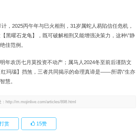
算计，2025丙午年与巳火相刑，31岁属蛇人易陷信任危机，
置【黑曜石龙龟】，既可破解相刑又能增强决策力，这种\”静
的绝佳范例。
明年农历七月莫投资不动产；属马人2024冬至前后谨防文
【红玛瑙】挡煞，三者共同揭示的命理真谛是——所谓\”生亦
大智慧。
处：
http://m.mojinlive.com/articles/898.html
打赏
15
赞