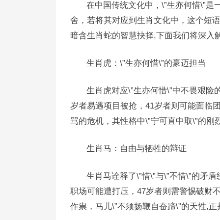
在中国传统文化中，\”生亦何惜\”
舍，若将其对应到生肖文化中，这个短
暗含生肖蛇的智慧抉择,下面我们将深入
生肖虎：\”生亦何惜\”的豪迈担当
生肖虎对应\”生亦何惜\”中不畏艰险的
岁者易遇项目被抢，41岁者则可能面临
骂的危机，其性格中\”宁可直中取\”的
生肖马：自由与牺牲的辩证
生肖马诠释了\”惜\”与\”不惜\”的
职场可能遭打压，47岁者则需警惕破财
作祟，马儿\”不须扬鞭自奋蹄\”的天性