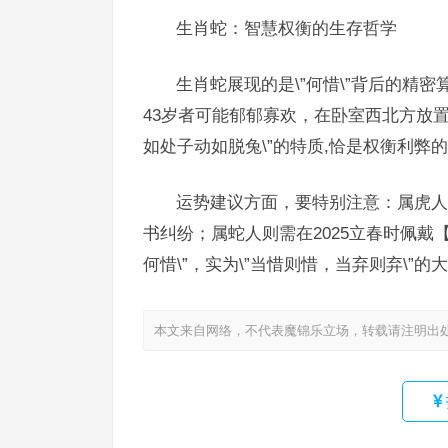
生肖蛇：智慧权衡的生存哲学
生肖蛇展现的是\”何惜\”背后的精密
43岁者可能郁郁寡欢，在卧室西北方放
如处子动如脱兔\”的特质,恰是权衡利弊
运势建议方面，要特别注意：属虎人
书纠纷；属蛇人则需在2025立春时佩戴
何惜\”，实为\”当惜则惜，当弃则弃\”的
本文来自网络，不代表魔锦乐立场，转载请注明出