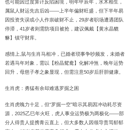
也可能因过度算计反陷困境，明年甲辰年，水木相生，
属鼠人财运先吉后凶——上半年偏财旺盛，但下半年易
因投资失误或小人作祟破财不止，29岁者职场遭遇团队
停滞，41岁者则需防项目被抢，建议佩戴【黄水晶貔
貅】镇守财库。
感情上,鼠与生肖马相冲，已婚者琐事争吵频发，未婚者
若遇马年对象，需以【粉晶鸳鸯】化解冲煞，晚年运势
回升，母慈子孝之象显现，但需注意50岁后肝胆健康。
生肖虎：勇猛有余却难逃罗掘之困
生肖虎魄力十足，但“罗掘一空”暗示其易因冲动耗尽资
源，2025乙巳年火旺，虎人事业运势极为两极化——部
分人得贵人提携青云直上，但大多数人因领导责骂郁郁