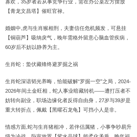
寡欢，35岁者若从事竞争行业，需在办公桌左方摆放
【青龙文昌塔】催旺官禄。
婚姻中,虎与生肖猴相刑，夫妻信任危机频发，可悬挂
【铜葫芦】吸纳戾气，晚年需格外留意心脑血管疾病，
60岁后不妨以静养为主。
生肖蛇：蛰伏藏锋终避罗掘之祸
生肖蛇深谙韬光养晦，恰能破解“罗掘一空”之局，2024-
2026年间土金旺相，蛇人事业暗藏转机——遭打压者不
妨转向副业，职场边缘化者反得自由身，27岁与39岁是
重大转折点，佩戴【黑曜石龙龟】可挡小人是非。
情感方面,蛇与生肖猪相冲，若伴侣属猪，小事争吵易升
级为冷战，卧室放置【紫水晶球】能柔化矛盾，晚年福