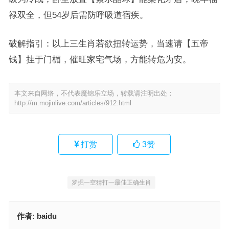
禄双全，但54岁后需防呼吸道宿疾。
破解指引：以上三生肖若欲扭转运势，当速请【五帝
钱】挂于门楣，催旺家宅气场，方能转危为安。
本文来自网络，不代表魔锦乐立场，转载请注明出处：
http://m.mojinlive.com/articles/912.html
打赏
3
赞
罗掘一空猜打一最佳正确生肖
作者:
baidu