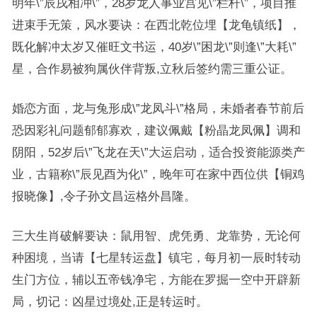
明年\”辰戌相冲\”，28岁龙人事业宫见\”栏杆\”，项目推
进束手无策，风水要诀：在西北乾位埋【龙龟镇纸】，
既化解冲太岁又催旺文书运，40岁\”困龙\”则逢\”大耗\”
星，合作易被狗属伙伴背叛,立秋后签约需三重公证。
婚恋方面，龙与兔形成\”龙凤斗\”格局，未婚者春节前后
恐因彩礼问题郁郁寡欢，建议佩戴【粉晶龙凤佩】调和
阴阳，52岁后\”飞龙在天\”大运启动，适合投资能源类产
业，古籍称\”辰见酉为化\”，晚年可在家中西位供【铜鸡
报晓像】,令子孙文昌运格外昌隆。
三大生肖破解要诀：鼠用智、虎凭勇、龙靠势，无论何
种困境，当请【七星转运盘】镇宅，每月初一辰时转动
生门方位，辅以五帝钱净宅，方能在罗掘一空中开辟新
局，切记：凶星过境处,正是转运时。