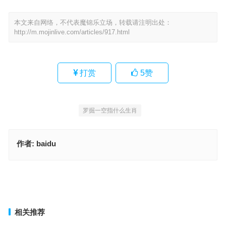
本文来自网络，不代表魔锦乐立场，转载请注明出处：
http://m.mojinlive.com/articles/917.html
打赏
5
赞
罗掘一空指什么生肖
作者:
baidu
烈火辨日猜打一最佳正确生肖，生肖文化释义与要点
与众不同是指什么生肖，词语解释全面实施
上一篇
下一篇
相关推荐