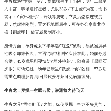
生肖虎遇\”罗掘一空\”，恰似猛兽困于陷阱，明年二黑星
入中宫，职场遭打压者，尤以33岁\”下山虎\”为甚，命书
警示：\”寅巳相刑\”，若领导属蛇，立夏后恐接连被责
骂，然虎性刚烈，置之死地而后生，可在办公桌青龙位
摆【铜虎印】,借官威反制宵小。
感情方面，单身虎女下半年遇\”红鸾\”波动，易被猴属异
性吸引却难长久，古语\”寅申相冲\”应验在此，婚前务必
合婚，45岁虎男则要慎防\”墙外桃花\”，随身带【黑曜石
虎眼】可斩烂桃，晚年健康呈\”饿虎扑食\”凶相，57岁后
需重点调理肠胃,每日晨饮姜枣茶可免病痛缠身。
生肖龙：罗掘一空腾云雾，潜渊蓄力待飞天
生肖龙具\”吞金吐玉\”之能，纵使罗掘一空亦不失贵气，