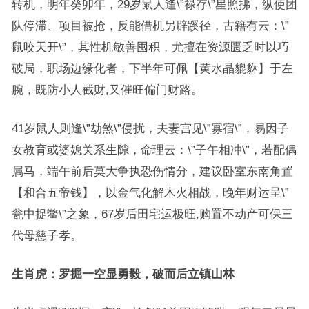
转机，明年癸卯年，29岁鼠人逢\”禄存\”星照拂，纵使团
队停滞、项目被抢，反能借机另辟蹊径，古籍有云：\”
鼠咬天开\”，其性机敏善囤积，尤擅在资源匮乏时以巧
破局，职场边缘化者，下半年可佩【黄水晶貔貅】于左
腕，既防小人截财,又催旺偏门财路。
41岁鼠人则逢\”劫煞\”侵扰，夫妻宫见\”寡宿\”，易因子
女教育或婆媳关系生隙，命理云：\”子午相冲\”，若配偶
属马，端午前后莫大争执恐伤情分，建议卧室东南角置
【和合五帝钱】，以金气化解木火相战，晚年财运呈\”
瓮中捉鳖\”之象，67岁后田宅运极旺,购置不动产可保三
代母慈子孝。
生肖虎：罗掘一空显勇毅，破而后立镇山林