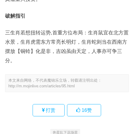
破解指引
三生肖若想扭转运势,首重方位布局：生肖鼠宜在北方置
水景，生肖虎需东方常亮长明灯，生肖蛇则当在西南方
摆放【铜铃】化是非，吉凶虽由天定，人事亦可争三
分。
本文来自网络，不代表魔锦乐立场，转载请注明出处：
http://m.mojinlive.com/articles/95.html
打赏
16
赞
奔星乱下花场里