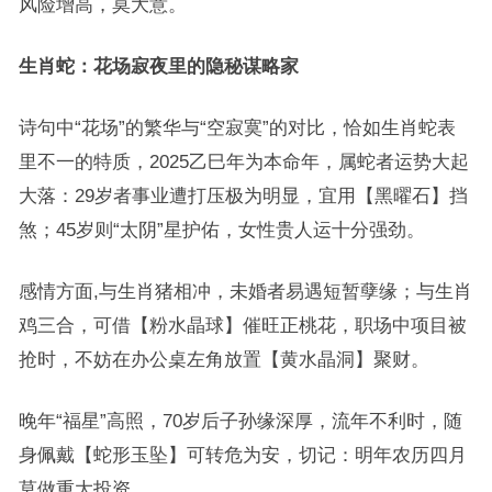
风险增高，莫大意。
生肖蛇：花场寂夜里的隐秘谋略家
诗句中“花场”的繁华与“空寂寞”的对比，恰如生肖蛇表
里不一的特质，2025乙巳年为本命年，属蛇者运势大起
大落：29岁者事业遭打压极为明显，宜用【黑曜石】挡
煞；45岁则“太阴”星护佑，女性贵人运十分强劲。
感情方面,与生肖猪相冲，未婚者易遇短暂孽缘；与生肖
鸡三合，可借【粉水晶球】催旺正桃花，职场中项目被
抢时，不妨在办公桌左角放置【黄水晶洞】聚财。
晚年“福星”高照，70岁后子孙缘深厚，流年不利时，随
身佩戴【蛇形玉坠】可转危为安，切记：明年农历四月
莫做重大投资。