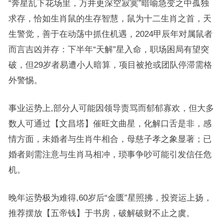
“奔星乱下花场里，万井更深空寂寞”暗喻急变之中孤独
求存，恰如生肖鼠的生存智慧，鼠为十二生肖之首，天
生警觉，善于在动荡中抓住机遇，2024甲辰年对属鼠者
而言吉凶并存：下半年“天解”星入命，职场困局有望突
破，但29岁者易遭小人暗算，项目被抢或团队停滞需格
外警惕。
事业运势上,部分人可能因领导责骂而郁郁寡欢，但大多
数人可通过【文昌塔】催旺文曲星，化解口舌是非，感
情方面，未婚者与生肖牛相合，母慈子孝之象显著；已
婚者则需注意与生肖马相冲，琐事争吵可能引发信任危
机。
晚年运势极为难得,60岁后“金匮”星照拂，投资运上扬，
推荐摆放【五帝钱】于书房，破解破财不止之虞。