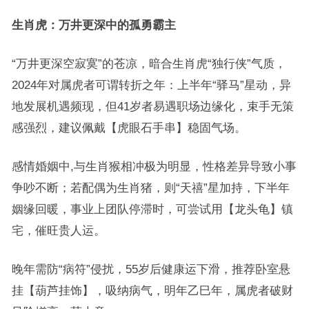
生肖虎：万井更深中的孤勇霸主
“万井更深空寂寞”的苍凉，暗合生肖虎“独行侠”气质，
2024年对属虎者可谓转折之年：上半年“驿马”星动，异
地发展机遇频现，但41岁者易遇职场边缘化，束手无策
感强烈，建议佩戴【虎眼石手串】稳固气场。
感情婚姻中,与生肖猴相冲极为明显，性格差异导致小事
争吵不断；若配偶为生肖猪，则“天禧”星加持，下半年
姻缘回暖，事业上团队停滞时，可尝试用【龙头龟】镇
宅，催旺贵人运。
晚年需防“病符”侵扰，55岁后健康运下滑，推荐卧室悬
挂【葫芦挂饰】，吸纳病气，明年乙巳年，属虎者破财