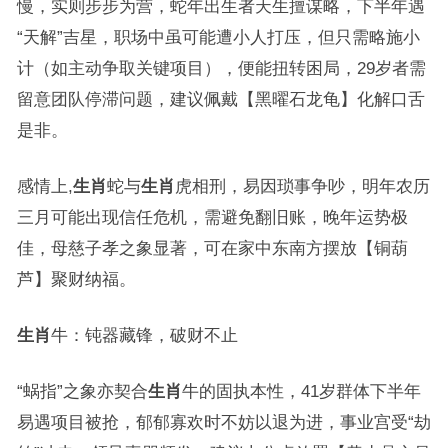
慢，实则步步为营，蛇年出生者天生擅谋略，下半年遇
“天解”吉星，职场中虽可能遭小人打压，但只需略施小
计（如主动争取关键项目），便能扭转困局，29岁者需
留意团队停滞问题，建议佩戴【黑曜石龙龟】化解口舌
是非。
感情上,
生肖
蛇与
生肖
虎相刑，易因琐事争吵，明年农历
三月可能出现信任危机，需避免翻旧账，晚年运势极
佳，母慈子孝之象显著，可在家中东南方摆放【铜葫
芦】聚财纳福。
生肖
牛：钝器藏锋，破财不止
“蜗指”之象亦契合
生肖
牛的固执本性，41岁群体下半年
易遇项目被抢，郁郁寡欢时不妨以退为进，事业宫受“劫