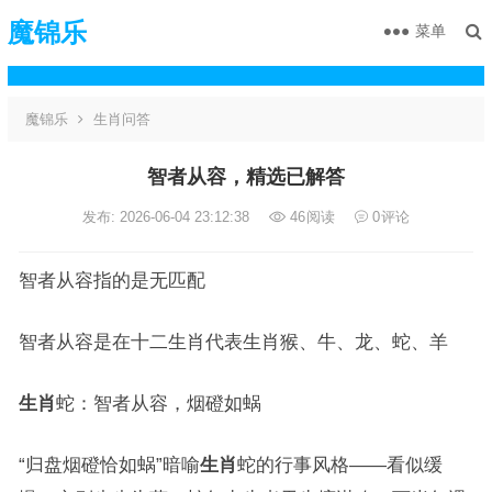
魔锦乐
菜单
魔锦乐
生肖问答
智者从容，精选已解答
发布: 2026-06-04 23:12:38
46
阅读
0
评论
智者从容指的是无匹配
智者从容是在十二生肖代表生肖猴、牛、龙、蛇、羊
生肖
蛇：智者从容，烟磴如蜗
“归盘烟磴恰如蜗”暗喻
生肖
蛇的行事风格——看似缓