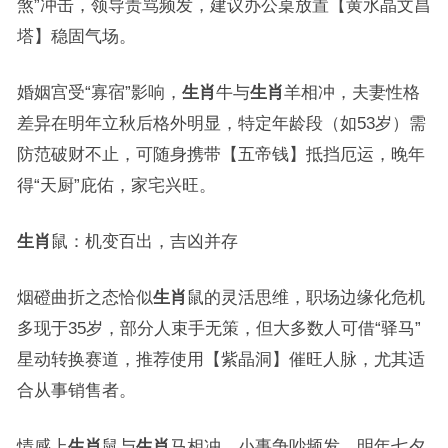
煞”冲击，领导责骂频发，建议办公桌放置【黄水晶文昌
塔】稳固气场。
婚姻宫受“寡宿”影响，
生肖
牛与
生肖
羊相冲，夫妻性格
差异在明年立秋后格外明显，特定年龄段（如53岁）需
防范破财不止，可随身携带【五帝钱】抵挡厄运，晚年
得“天厨”庇佑，家宅兴旺。
生肖
鼠：机变百出，吉凶并存
烟磴曲折之态恰似
生肖
鼠的灵活思维，职场边缘化危机
多现于35岁，部分人束手无策，但大多数人可借“驿马”
星动转换赛道，推荐使用【紫晶洞】催旺人脉，尤其适
合从事销售者。
情感上
生肖
鼠与
生肖
马相冲，小事争吵频发，明年七夕