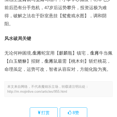
前后恐有分手危机，47岁后运势攀升，投资运极为难
得，破解之法在于卧室悬挂【鸳鸯戏水图】，调和阴
阳。
风水破局关键
无论何种困境,
生肖
蛇宜用【麒麟瓶】镇宅，
生肖
牛当佩
【白玉貔貅】招财，
生肖
鼠最需【桃木剑】斩烂桃花，
命理虽定，运势可改，智者从容应对，方能化险为夷。
本文来自网络，不代表魔锦乐立场，转载请注明出处：
http://m.mojinlive.com/articles/955.html
打赏
8
赞