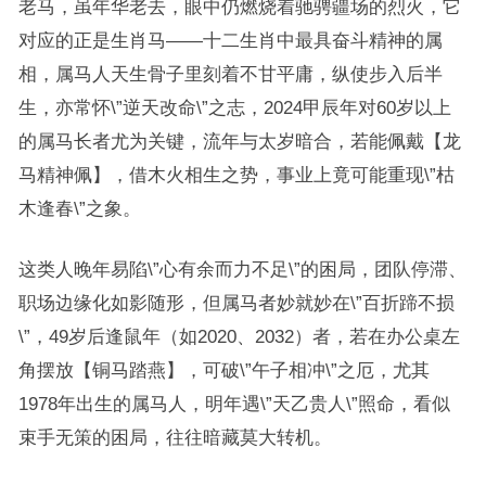
老马，虽年华老去，眼中仍燃烧着驰骋疆场的烈火，它
对应的正是生肖马——十二生肖中最具奋斗精神的属
相，属马人天生骨子里刻着不甘平庸，纵使步入后半
生，亦常怀\”逆天改命\”之志，2024甲辰年对60岁以上
的属马长者尤为关键，流年与太岁暗合，若能佩戴【龙
马精神佩】，借木火相生之势，事业上竟可能重现\”枯
木逢春\”之象。
这类人晚年易陷\”心有余而力不足\”的困局，团队停滞、
职场边缘化如影随形，但属马者妙就妙在\”百折蹄不损
\”，49岁后逢鼠年（如2020、2032）者，若在办公桌左
角摆放【铜马踏燕】，可破\”午子相冲\”之厄，尤其
1978年出生的属马人，明年遇\”天乙贵人\”照命，看似
束手无策的困局，往往暗藏莫大转机。