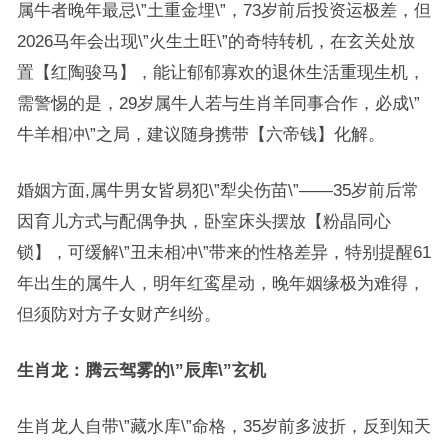
属牛者晚年最忌\”土重金埋\”，73岁前后投资运极差，但
2026马年会出现\”火生土旺\”的奇特转机，在玄关处放
置【红陶骏马】，能让郁郁寡欢的退休生活重现生机，
需警惕的是，29岁属牛人若与生肖羊同事合作，必成\”
牛羊相冲\”之局，建议随身携带【六帝钱】化解。
婚姻方面,属牛男女皆易犯\”犁尖伤苗\”——35岁前后常
因育儿方式与配偶争执，卧室床头摆放【粉晶同心
锁】，可缓解\”丑未相冲\”带来的性格差异，特别提醒61
年出生的属牛人，明年红鸾星动，晚年姻缘极为难得，
但须防对方子女财产纠纷。
生肖龙：腾云驾雾的\”辰库\”玄机
生肖龙人自带\”藏水库\”命格，35岁前多波折，反到知天