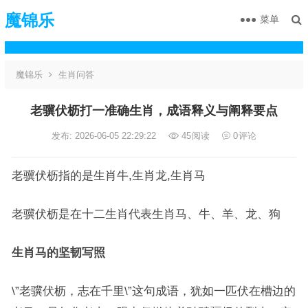
魔锦乐
菜单
魔锦乐
生肖问答
老骥伏枥打一准确生肖，成语释义与阐释要点
发布: 2026-06-05 22:29:22
45
阅读
0
评论
老骥伏枥指的是生肖牛,生肖龙,生肖马
老骥伏枥是在十二生肖代表生肖马、牛、羊、龙、狗
生肖马的坚韧写照
\”老骥伏枥，志在千里\”这句成语，犹如一匹伏在槽边的