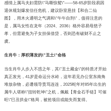
感情上属马夫妇需防\”马嘶惊鸳\”——58-65岁阶段易因
退休规划爆发信任危机，建议卧室悬挂【和合二仙
图】，用木火通明之气调和\”午午自刑\”，值得注意的
是，属马女性在龙年（2024、2036）格外容易母慈子
孝，但需避免为子女担保借贷，否则恐有破财不止之
虞。
生肖牛：厚积薄发的\”丑土\”命格
当生肖牛人步入不惑之年，其\”丑土藏金\”的特质才开始
真正发光，41岁是命运分水岭，这年若见办公室东南角
堆放杂物，必遭领导责骂连连，2025蛇年对85年出生的
属牛人堪称\”扭转乾坤\”之机，佩戴【青金石手链】可催
旺\”巳丑拱金\”格局，被抢项目或能失而复得。