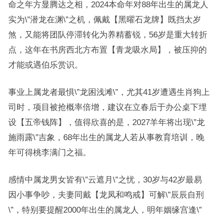
命之年方显腾达之相，2024本命年对88年出生的属龙人
实为\”潜龙在渊\”之机，佩戴【黑曜石龙牌】既挡太岁
煞，又能将团队停滞转化为养精蓄锐，56岁是重大转折
点，这年在书房西北方布置【青龙吸水局】，被压抑的
才能或遇伯乐赏识。
事业上属龙者最惧\”龙困浅滩\”，尤其41岁遭遇生肖狗上
司时，项目被抢概率倍增，建议在立春后于办公桌下埋
设【五帝钱阵】，值得欣喜的是，2027羊年将出现\”龙
施雨露\”吉象，68年出生的属龙人若从事教育培训，晚
年可得桃李满门之福。
感情中属龙男女皆有\”云遮月\”之忧，30岁与42岁最易
因小事争吵，夫妻同戴【龙凤和鸣戒】可解\”辰辰自刑
\”，特别要提醒2000年出生的属龙人，明年姻缘宫逢\”