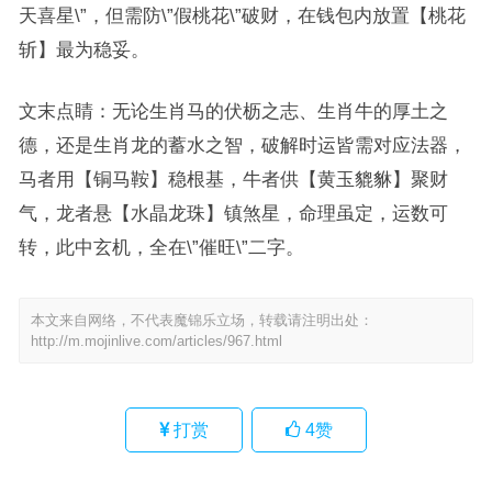
天喜星\”，但需防\”假桃花\”破财，在钱包内放置【桃花
斩】最为稳妥。
文末点睛：无论生肖马的伏枥之志、生肖牛的厚土之
德，还是生肖龙的蓄水之智，破解时运皆需对应法器，
马者用【铜马鞍】稳根基，牛者供【黄玉貔貅】聚财
气，龙者悬【水晶龙珠】镇煞星，命理虽定，运数可
转，此中玄机，全在\”催旺\”二字。
本文来自网络，不代表魔锦乐立场，转载请注明出处：
http://m.mojinlive.com/articles/967.html
打赏
4
赞