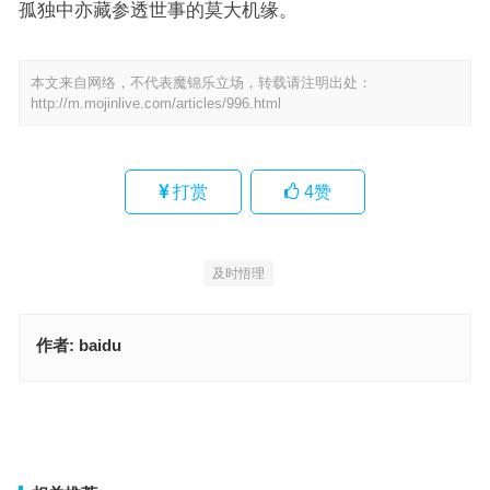
孤独中亦藏参透世事的莫大机缘。
本文来自网络，不代表魔锦乐立场，转载请注明出处：
http://m.mojinlive.com/articles/996.html
打赏
4
赞
及时悟理
作者:
baidu
不是单旺就双旺，重点词语作答
一生何求？名利双收？江湖浪迹一沙鸥！万水千山，精选释义与落实
上一篇
下一篇