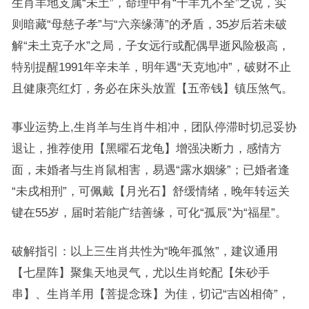
生肖羊地支属“未土”，命理中有“十羊九不全”之说，实
则暗藏“母慈子孝”与“六亲缘薄”的矛盾，35岁后若未破
解“未土克子水”之局，子女远行或配偶早逝风险极高，
特别提醒1991年辛未羊，明年遇“天克地冲”，破财不止
且健康亮红灯，务必在床头放置【五帝钱】镇压煞气。
事业运势上,生肖羊与生肖牛相冲，团队停滞时切忌妥协
退让，推荐使用【黑曜石龙龟】增强决断力，感情方
面，未婚者与生肖鼠相害，易遇“露水姻缘”；已婚者逢
“未戌相刑”，可佩戴【月光石】舒缓情绪，晚年转运关
键在55岁，届时若能广结善缘，可化“孤辰”为“福星”。
破解指引：以上三生肖共性为“晚年孤煞”，建议通用
【七星阵】聚集天地灵气，尤以生肖蛇配【朱砂手
串】、生肖羊用【菩提念珠】为佳，切记“吉凶相倚”，