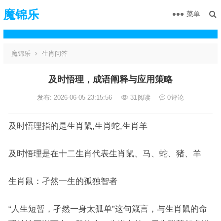
魔锦乐
菜单
魔锦乐
生肖问答
及时悟理，成语阐释与应用策略
发布: 2026-06-05 23:15:56
31
阅读
0
评论
及时悟理指的是生肖鼠,生肖蛇,生肖羊
及时悟理是在十二生肖代表生肖鼠、马、蛇、猪、羊
生肖鼠：孑然一生的孤独智者
“人生短暂，孑然一身太孤单”这句箴言，与生肖鼠的命