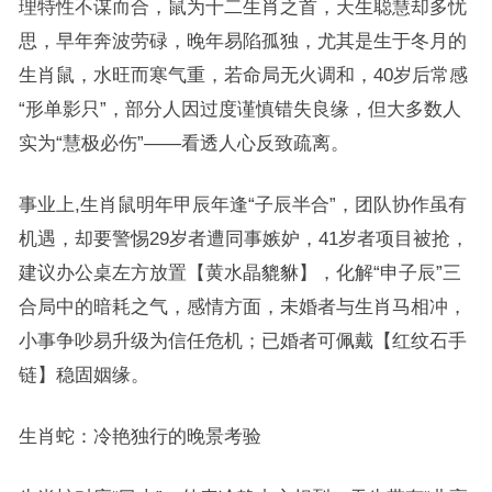
理特性不谋而合，鼠为十二生肖之首，天生聪慧却多忧
思，早年奔波劳碌，晚年易陷孤独，尤其是生于冬月的
生肖鼠，水旺而寒气重，若命局无火调和，40岁后常感
“形单影只”，部分人因过度谨慎错失良缘，但大多数人
实为“慧极必伤”——看透人心反致疏离。
事业上,生肖鼠明年甲辰年逢“子辰半合”，团队协作虽有
机遇，却要警惕29岁者遭同事嫉妒，41岁者项目被抢，
建议办公桌左方放置【黄水晶貔貅】，化解“申子辰”三
合局中的暗耗之气，感情方面，未婚者与生肖马相冲，
小事争吵易升级为信任危机；已婚者可佩戴【红纹石手
链】稳固姻缘。
生肖蛇：冷艳独行的晚景考验