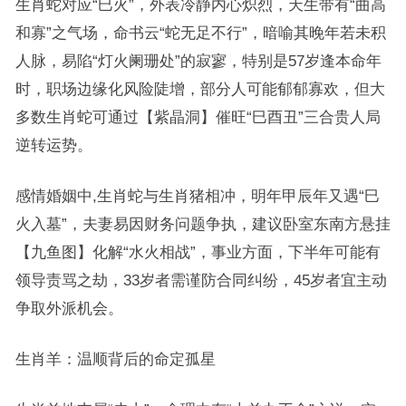
生肖蛇对应“巳火”，外表冷静内心炽烈，天生带有“曲高
和寡”之气场，命书云“蛇无足不行”，暗喻其晚年若未积
人脉，易陷“灯火阑珊处”的寂寥，特别是57岁逢本命年
时，职场边缘化风险陡增，部分人可能郁郁寡欢，但大
多数生肖蛇可通过【紫晶洞】催旺“巳酉丑”三合贵人局
逆转运势。
感情婚姻中,生肖蛇与生肖猪相冲，明年甲辰年又遇“巳
火入墓”，夫妻易因财务问题争执，建议卧室东南方悬挂
【九鱼图】化解“水火相战”，事业方面，下半年可能有
领导责骂之劫，33岁者需谨防合同纠纷，45岁者宜主动
争取外派机会。
生肖羊：温顺背后的命定孤星