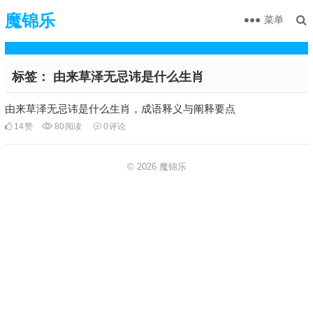
魔锦乐
菜单
标签：
由来草泽无忌讳是什么生肖
由来草泽无忌讳是什么生肖，成语释义与阐释要点
14
赞
80
阅读
0
评论
© 2026
魔锦乐