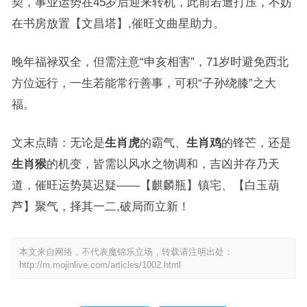
契，事业运势在45岁后迎来转机，此前若遭打压，不妨
在书房放置【文昌塔】,催旺文曲星助力。
晚年福禄双全，但需注意“申亥相害”，71岁时避免西北
方位远行，一生若能常行善事，可积“子孙绕膝”之大
福。
文末点睛：无论是
生肖虎
的霸气、
生肖鸡
的锋芒，还是
生肖猴
的机变，皆需以风水之物调和，吉凶并存乃天
道，催旺运势莫迟疑——【麒麟瓶】镇宅、【白玉葫
芦】聚气，择其一二,破局而立新！
本文来自网络，不代表魔锦乐立场，转载请注明出处：
http://m.mojinlive.com/articles/1002.html