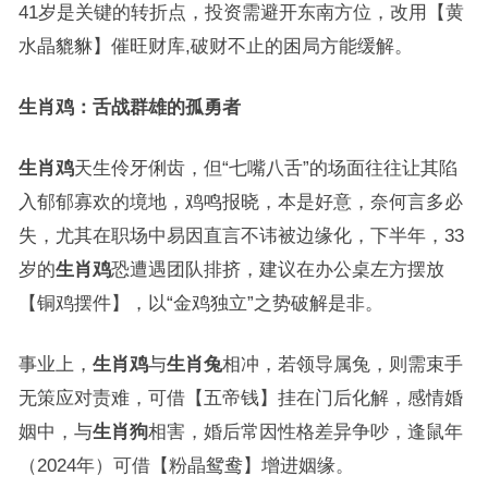
41岁是关键的转折点，投资需避开东南方位，改用【黄
水晶貔貅】催旺财库,破财不止的困局方能缓解。
生肖鸡：舌战群雄的孤勇者
生肖鸡
天生伶牙俐齿，但“七嘴八舌”的场面往往让其陷
入郁郁寡欢的境地，鸡鸣报晓，本是好意，奈何言多必
失，尤其在职场中易因直言不讳被边缘化，下半年，33
岁的
生肖鸡
恐遭遇团队排挤，建议在办公桌左方摆放
【铜鸡摆件】，以“金鸡独立”之势破解是非。
事业上，
生肖鸡
与
生肖兔
相冲，若领导属兔，则需束手
无策应对责难，可借【五帝钱】挂在门后化解，感情婚
姻中，与
生肖狗
相害，婚后常因性格差异争吵，逢鼠年
（2024年）可借【粉晶鸳鸯】增进姻缘。