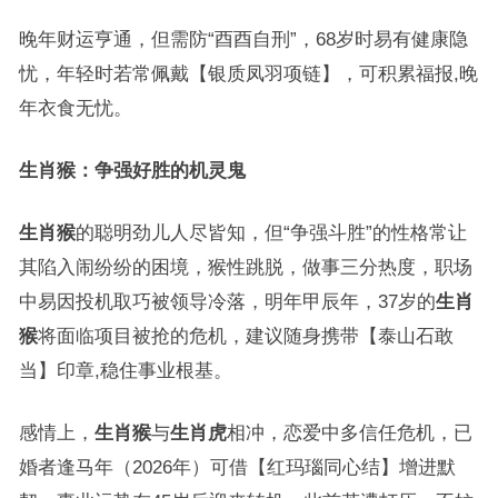
晚年财运亨通，但需防“酉酉自刑”，68岁时易有健康隐
忧，年轻时若常佩戴【银质凤羽项链】，可积累福报,晚
年衣食无忧。
生肖猴：争强好胜的机灵鬼
生肖猴
的聪明劲儿人尽皆知，但“争强斗胜”的性格常让
其陷入闹纷纷的困境，猴性跳脱，做事三分热度，职场
中易因投机取巧被领导冷落，明年甲辰年，37岁的
生肖
猴
将面临项目被抢的危机，建议随身携带【泰山石敢
当】印章,稳住事业根基。
感情上，
生肖猴
与
生肖虎
相冲，恋爱中多信任危机，已
婚者逢马年（2026年）可借【红玛瑙同心结】增进默