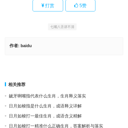
打赏
5
赞
七嘴八舌讲不清
作者:
baidu
行膺当路荐章荣是指什么生肖，精选释义与落实
今期鸡鼠马出特，成语释义精选
上一篇
下一篇
相关推荐
龇牙咧嘴指代表什么生肖，生肖释义落实
日月如梭指是什么生肖，成语释义详解
日月如梭打一最佳生肖，成语含义精解
日月如梭打一精准什么正确生肖，答案解析与落实