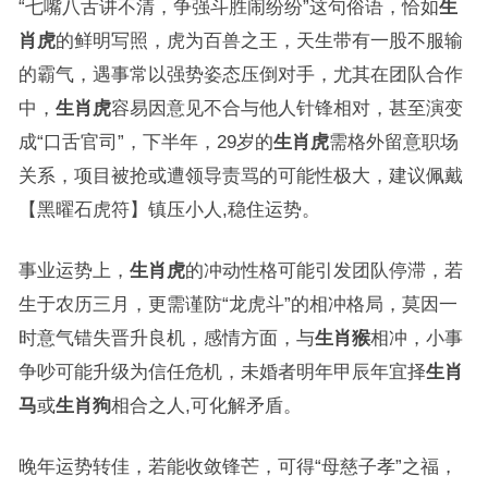
“七嘴八舌讲不清，争强斗胜闹纷纷”这句俗语，恰如
生
肖虎
的鲜明写照，虎为百兽之王，天生带有一股不服输
的霸气，遇事常以强势姿态压倒对手，尤其在团队合作
中，
生肖虎
容易因意见不合与他人针锋相对，甚至演变
成“口舌官司”，下半年，29岁的
生肖虎
需格外留意职场
关系，项目被抢或遭领导责骂的可能性极大，建议佩戴
【黑曜石虎符】镇压小人,稳住运势。
事业运势上，
生肖虎
的冲动性格可能引发团队停滞，若
生于农历三月，更需谨防“龙虎斗”的相冲格局，莫因一
时意气错失晋升良机，感情方面，与
生肖猴
相冲，小事
争吵可能升级为信任危机，未婚者明年甲辰年宜择
生肖
马
或
生肖狗
相合之人,可化解矛盾。
晚年运势转佳，若能收敛锋芒，可得“母慈子孝”之福，