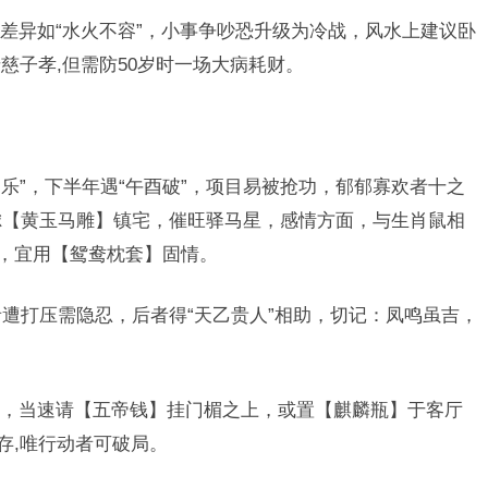
差异如“水火不容”，小事争吵恐升级为冷战，风水上建议卧
慈子孝,但需防50岁时一场大病耗财。
伯乐”，下半年遇“午酉破”，项目易被抢功，郁郁寡欢者十之
虑【黄玉马雕】镇宅，催旺驿马星，感情方面，与生肖鼠相
”，宜用【鸳鸯枕套】固情。
者遭打压需隐忍，后者得“天乙贵人”相助，切记：凤鸣虽吉，
，当速请【五帝钱】挂门楣之上，或置【麒麟瓶】于客厅
存,唯行动者可破局。