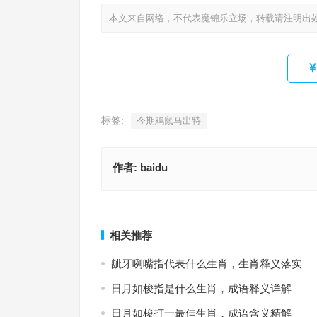
本文来自网络，不代表魔锦乐立场，转载请注明出
标签:
今期鸡鼠马出特
作者:
baidu
七嘴八舌讲不清，最新词语解析与释义
侧边斜插黄金凤指代表是什么生肖，成语释义与
上一篇
相关推荐
龇牙咧嘴指代表什么生肖，生肖释义落实
日月如梭指是什么生肖，成语释义详解
日月如梭打一最佳生肖，成语含义精解