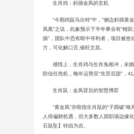
生肖鸡：斜插金凤的玄机
“今期鸡鼠马出特”中，“侧边斜插黄
凤凰”之说，此象预示下半年事业有“鲤跃
插”，团队中恐有暗中夺利者，项目被抢
方，可化解口舌,催旺文昌。
感情上，生肖鸡与生肖兔相冲，未婚
防信任危机，晚年运势呈“先苦后甜”，4
生肖鼠：金凤背后的智慧博弈
“黄金凤”亦暗指生肖鼠的“子酉破”
人得偏财机遇，但大多数人因职场边缘化
石鼠坠】转凶为吉。