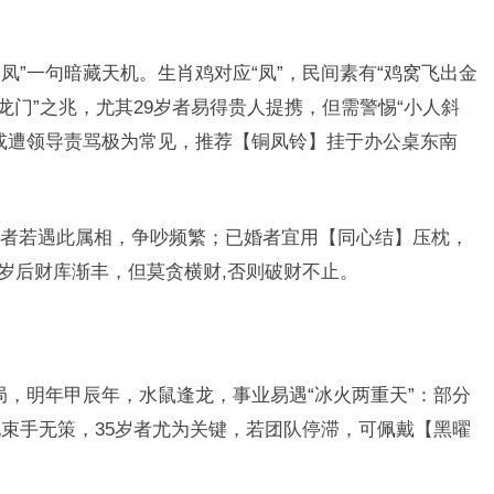
金凤”一句暗藏天机。生肖鸡对应“凤”，民间素有“鸡窝飞出金
龙门”之兆，尤其29岁者易得贵人提携，但需警惕“小人斜
或遭领导责骂极为常见，推荐【铜凤铃】挂于办公桌东南
者若遇此属相，争吵频繁；已婚者宜用【同心结】压枕，
1岁后财库渐丰，但莫贪横财,否则破财不止。
格局，明年甲辰年，水鼠逢龙，事业易遇“冰火两重天”：部分
束手无策，35岁者尤为关键，若团队停滞，可佩戴【黑曜