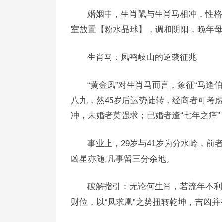
婚姻中，生肖鼠与生肖马相冲，性格
室放置【粉水晶球】，调和阴阳，晚年母
生肖马：凤鸣岐山的逆袭征兆
“黄金凤”对生肖马而言，象征“马逢
八九，然45岁后运势陡转，经商者可考
冲，未婚者莫强求；已婚者逢“七年之痒
事业上，29岁与41岁为分水岭，前
凶星亦随,凡事留三分余地。
破解指引：无论何生肖，若流年不利
财位，以“凤求凰”之势扭转乾坤，吉凶并