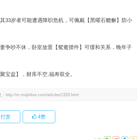
其33岁者可能遭遇降职危机，可佩戴【黑曜石貔貅】防小
。
妻争吵不休，卧室放置【鸳鸯摆件】可缓和关系，晚年子
聚宝盆】，财库不空,福寿双全。
处：
http://m.mojinlive.com/articles/1320.html
打赏
4
赞