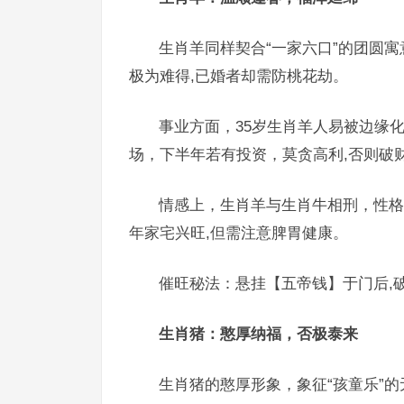
生肖羊同样契合“一家六口”的团圆寓
极为难得,已婚者却需防桃花劫。
事业方面，35岁生肖羊人易被边缘
场，下半年若有投资，莫贪高利,否则破
情感上，生肖羊与生肖牛相刑，性格
年家宅兴旺,但需注意脾胃健康。
催旺秘法：悬挂【五帝钱】于门后,
生肖猪：憨厚纳福，否极泰来
生肖猪的憨厚形象，象征“孩童乐”的