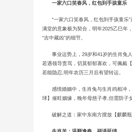
一家六口笑春风，红包到手孩童乐
“一家六口笑春风，红包到手孩童乐
满堂的意象极为契合，明年2025乙巳
“吉中藏凶”的细节。
事业运势上，29岁和41岁的生肖
若遇领导责骂，切莫郁郁寡欢，可佩戴
若能隐忍,明年农历三月后有望转运。
感情婚姻中，生肖兔与生肖鸡相冲，
球】催旺姻缘，晚年母慈子孝,但需防子
破解之道：家中东南方摆放【麒麟瓶
生肖羊：温顺逢春，福泽延绵