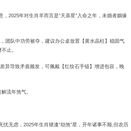
意，2025年对生肖羊而言是“天喜星”入命之年，未婚者姻缘
化，团队中功劳被夺，建议办公桌放置【黄水晶柱】稳固气
财不止。
差异导致矛盾频发，可佩戴【红纹石手链】增进包容，晚
破解流年煞气。
无忧无虑，2025年生肖猪逢“劫煞”星，开年诸事不顺,但农历