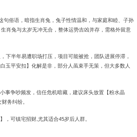
”这句俗语，暗指生肖兔，兔子性情温和，与家庭和睦、子孙
年，生肖兔与太岁无冲无合，整体运势吉凶并存，需格外留意
兔人，下半年易遭职场打压，项目可能被抢，团队进展停滞，
【白玉平安扣】化解是非，部分人虽束手无策，但大多数人
小事争吵频发，信任危机暗藏，建议床头放置【粉水晶
女财务纠纷。
】，可镇宅招财,尤其适合45岁后人群。