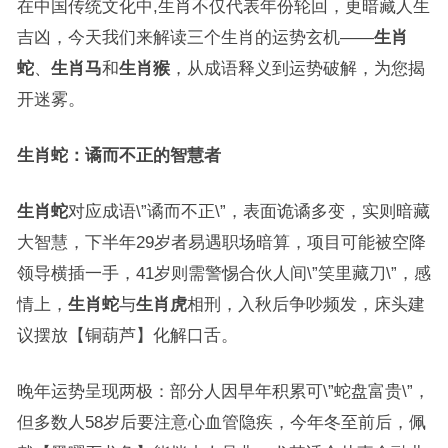
在中国传统文化中,生肖不仅代表年份轮回，更暗藏人生
吉凶，今天我们来解读三个生肖的运势玄机——
生肖
蛇
、
生肖马
和
生肖猴
，从成语释义到运势破解，为您揭
开迷雾。
生肖蛇：谲而不正的智慧者
生肖蛇
对应成语\”谲而不正\”，表面诡谲多变，实则暗藏
大智慧，下半年29岁者易遇职场暗算，项目可能被空降
领导横插一手，41岁则需警惕合伙人间\”笑里藏刀\”，感
情上，
生肖蛇
与
生肖虎
相刑，入秋后争吵频发，床头建
议摆放【铜葫芦】化解口舌。
晚年运势呈现两极：部分人因早年积累可\”蛇盘富贵\”，
但多数人58岁后要注意心血管隐疾，今年冬至前后，佩