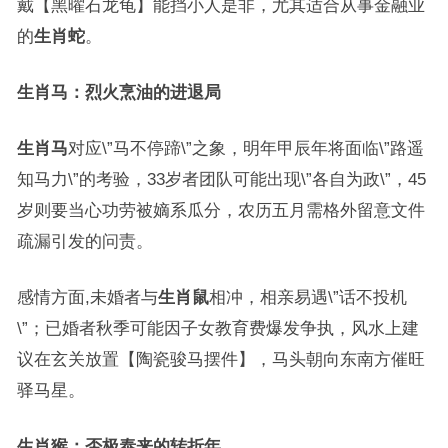
戴【黑曜石龙龟】能挡小人是非，尤其适合从事金融业
的
生肖蛇
。
生肖马：烈火烹油的进退局
生肖马
对应\”马不停蹄\”之象，明年甲辰年将面临\”路遥
知马力\”的考验，33岁者团队可能出现\”各自为政\”，45
岁则要当心功劳被嫡系瓜分，农历五月需格外留意文件
疏漏引发的问责。
感情方面,未婚者与
生肖鼠
相冲，相亲易遇\”话不投机
\”；已婚者秋季可能因子女教育费爆发争执，风水上建
议在玄关放置【陶瓷骏马摆件】，马头朝向东南方催旺
驿马星。
生肖猴：否极泰来的转折年