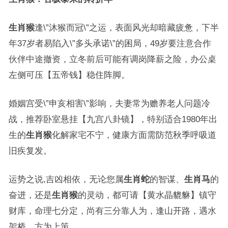
生肖猴
逢\”沐猴而冠\”之运，表面风光却暗藏疲惫，下半
年37岁者易陷入\”多头承诺\”的困局，49岁要注意合作
伙伴中途撤资，立冬前后可能有调岗降薪之险，办公桌
左侧可压【五帝钱】稳住阵脚。
婚姻宫受\”申亥相害\”影响，夫妻常为赡养老人问题冷
战，推荐卧室悬挂【九宫八卦镜】，特别适合1980年出
生的
生肖猴
化解家宅不宁，健康方面需防范秋季呼吸道
旧疾复发。
运势之说,吉凶相依，无论您属
生肖蛇
的智谋、
生肖马
的
奋进，还是
生肖猴
的灵动，都可请【黄水晶貔貅】镇守
财库，命理七分定，尚有三分靠人为，逢山开路，遇水
架桥，方为上策。