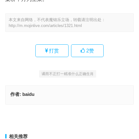
本文来自网络，不代表魔锦乐立场，转载请注明出处：
http://m.mojinlive.com/articles/1321.html
打赏
2
赞
谲而不正打一精准什么正确生肖
作者:
baidu
一家六口笑春风，重点词语作答
鼠目寸光指是代表什么生肖，生肖释义落实
上一篇
下一篇
相关推荐