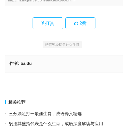
http://m.mojinlive.com/articles/1484.html
打赏
2
赞
皓首穷经指是什么生肖
作者:
baidu
蕙心纨质指是代表什么生肖，词语释义与落实
蕙心纨质是指什么生肖，深入释义与解答
上一篇
下一篇
相关推荐
三分鼎足打一最佳生肖，成语释义精选
躬逢其盛指代表是什么生肖，成语深度解读与应用