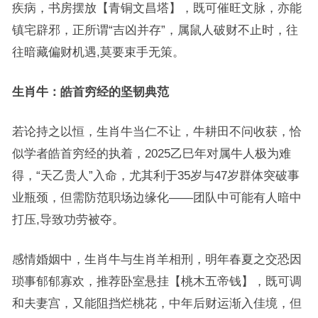
疾病，书房摆放【青铜文昌塔】，既可催旺文脉，亦能
镇宅辟邪，正所谓“吉凶并存”，属鼠人破财不止时，往
往暗藏偏财机遇,莫要束手无策。
生肖牛：皓首穷经的坚韧典范
若论持之以恒，生肖牛当仁不让，牛耕田不问收获，恰
似学者皓首穷经的执着，2025乙巳年对属牛人极为难
得，“天乙贵人”入命，尤其利于35岁与47岁群体突破事
业瓶颈，但需防范职场边缘化——团队中可能有人暗中
打压,导致功劳被夺。
感情婚姻中，生肖牛与生肖羊相刑，明年春夏之交恐因
琐事郁郁寡欢，推荐卧室悬挂【桃木五帝钱】，既可调
和夫妻宫，又能阻挡烂桃花，中年后财运渐入佳境，但