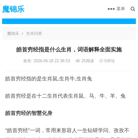
魔锦乐
菜单
魔锦乐
生肖问答
皓首穷经指是什么生肖，词语解释全面实施
发布: 2026-06-18 22:38:53
25
阅读
0
评论
皓首穷经指的是生肖鼠,生肖牛,生肖兔
皓首穷经是在十二生肖代表生肖鼠、马、牛、羊、兔
皓首穷经的智慧化身
“皓首穷经”一词，常用来形容人一生钻研学问、孜孜不