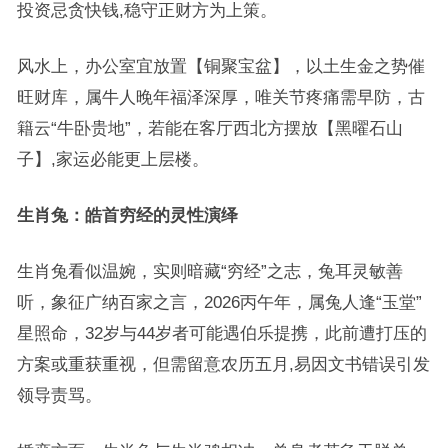
投资忌贪快钱,稳守正财方为上策。
风水上，办公室宜放置【铜聚宝盆】，以土生金之势催
旺财库，属牛人晚年福泽深厚，唯关节疼痛需早防，古
籍云“牛卧贵地”，若能在客厅西北方摆放【黑曜石山
子】,家运必能更上层楼。
生肖兔：皓首穷经的灵性演绎
生肖兔看似温婉，实则暗藏“穷经”之志，兔耳灵敏善
听，象征广纳百家之言，2026丙午年，属兔人逢“玉堂”
星照命，32岁与44岁者可能遇伯乐提携，此前遭打压的
方案或重获重视，但需留意农历五月,易因文书错误引发
领导责骂。