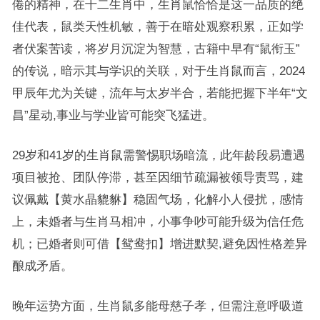
倦的精神，在十二生肖中，生肖鼠恰恰是这一品质的绝
佳代表，鼠类天性机敏，善于在暗处观察积累，正如学
者伏案苦读，将岁月沉淀为智慧，古籍中早有“鼠衔玉”
的传说，暗示其与学识的关联，对于生肖鼠而言，2024
甲辰年尤为关键，流年与太岁半合，若能把握下半年“文
昌”星动,事业与学业皆可能突飞猛进。
29岁和41岁的生肖鼠需警惕职场暗流，此年龄段易遭遇
项目被抢、团队停滞，甚至因细节疏漏被领导责骂，建
议佩戴【黄水晶貔貅】稳固气场，化解小人侵扰，感情
上，未婚者与生肖马相冲，小事争吵可能升级为信任危
机；已婚者则可借【鸳鸯扣】增进默契,避免因性格差异
酿成矛盾。
晚年运势方面，生肖鼠多能母慈子孝，但需注意呼吸道