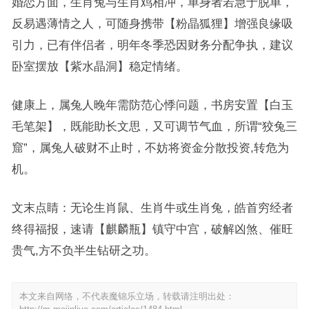
婚恋方面，生肖兔与生肖鸡相冲，单身者若急于脱单，
反易遇薄情之人，可随身携带【粉晶狐狸】增强良缘吸
引力，已有伴侣者，明年冬季恐因财务分配争执，建议
卧室摆放【紫水晶洞】稳定情绪。
健康上，属兔人晚年需防范心悸问题，书房安置【白玉
毛笔架】，既能助长文思，又可调节气血，所谓“狡兔三
窟”，属兔人破财不止时，不妨将资金分散投资,转危为
机。
文末点睛：无论生肖鼠、生肖牛或生肖兔，皓首穷经者
终得福报，速请【麒麟瓶】镇守中宫，破解凶煞、催旺
贵气,方不负半生钻研之功。
本文来自网络，不代表魔锦乐立场，转载请注明出处：