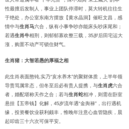
性最擅后发制人，事业上团队停滞时，莫大转机往往生
于绝处，办公室东南方摆放【黄水晶洞】催旺文昌，感
情中与
生肖马
六合，纵有小事争吵亦能床头吵床尾和；
若遇
生肖牛
相刑，则郁郁寡欢整三载，35岁后田宅运大
涨，购置不动产可锁住财气。
生肖猪：大智若愚的厚福之相
此生肖表面憨钝,实乃“亥水养木”的聚财体质，上半年领
导责骂属常态，但冬至后必有贵人提携，与
生肖虎
六合
者，婚配堪称天作之合；若与
生肖蛇
相冲，则需在卧室
悬挂【五帝钱】化解，45岁流年遇“金舆禄”，出行遇机
缘，投资餐饮业获利颇丰，惟晚年注意心血管隐疾，晨
起叩齿三十六次可保平安。