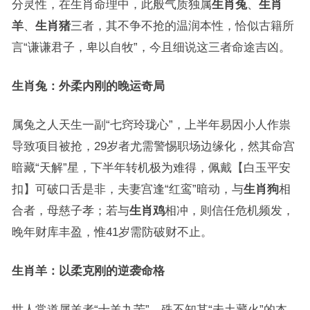
分灵性，在生肖命理中，此般气质独属
生肖兔
、
生肖
羊
、
生肖猪
三者，其不争不抢的温润本性，恰似古籍所
言“谦谦君子，卑以自牧”，今且细说这三者命途吉凶。
生肖兔：外柔内刚的晚运奇局
属兔之人天生一副“七窍玲珑心”，上半年易因小人作祟
导致项目被抢，29岁者尤需警惕职场边缘化，然其命宫
暗藏“天解”星，下半年转机极为难得，佩戴【白玉平安
扣】可破口舌是非，夫妻宫逢“红鸾”暗动，与
生肖狗
相
合者，母慈子孝；若与
生肖鸡
相冲，则信任危机频发，
晚年财库丰盈，惟41岁需防破财不止。
生肖羊：以柔克刚的逆袭命格
世人常道属羊者“十羊九苦”，殊不知其“未土藏火”的本