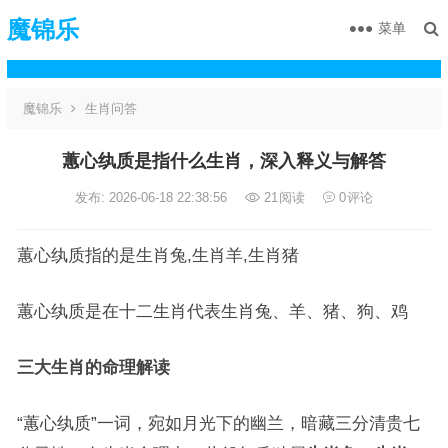
魔锦乐
菜单
魔锦乐
生肖问答
蕙心纨质是指什么生肖，深入释义与解答
发布: 2026-06-18 22:38:56
21
阅读
0
评论
蕙心纨质指的是生肖兔,生肖羊,生肖猪
蕙心纨质是在十二生肖代表生肖兔、羊、猪、狗、鸡
三大生肖的命理解读
“蕙心纨质”一词，宛如月光下的幽兰，暗藏三分清贵七