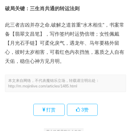
破局关键：三生肖共通的转运法则
此三者吉凶并存之命,破解之道首重“水木相生”，书案常
备【翡翠文昌笔】，写作签约时运势倍增；女性佩戴
【月光石手链】可柔化戾气，遇龙年、马年要格外留
心，彼时太岁相害，可着红色内衣挡煞，蕙质之人自有
天佑，稳住心神方见月明。
本文来自网络，不代表魔锦乐立场，转载请注明出处：
http://m.mojinlive.com/articles/1485.html
打赏
3
赞